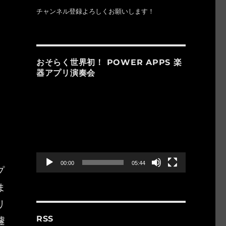
チャンネル登録よろしくお願いします！
おそらく世界初！ POWER APPS 楽
器アプリ演奏会
動
画
プ
レ
ー
ヤ
ー
00:00
05:44
プ
ま
リ
遽
RSS