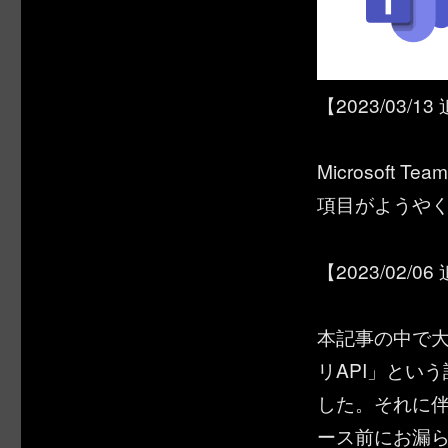
【2023/03/1
Microsoft
項目がようや
【2023/02/0
本記事の中で大事
リAPI」とい
した。それに
ース前にお漏