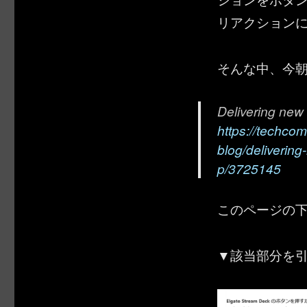
リアクション
そんな中、今朝あ
Delivering new
https://techcom
blog/deliverin
p/3725145
このページの
▼該当部分を