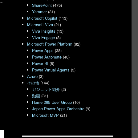
SharePoint
(475)
Yammer
(31)
Microsoft Copilot
(113)
Microsoft Viva
(21)
Viva Insights
(13)
Viva Engage
(8)
Microsoft Power Platform
(82)
Power Apps
(38)
Power Automate
(40)
Power BI
(8)
Power Virtual Agents
(3)
Azure
(3)
その他
(144)
ガジェット紹介
(2)
動画
(31)
Home 365 User Group
(10)
Japan Power Apps Orchestra
(9)
Microsoft MVP
(21)