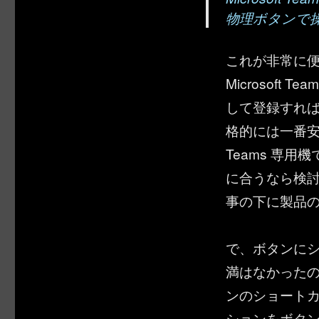
物理ボタンで
これが非常に
Microsof
して登録すれ
格的には一番安く
Teams 専
に合うなら検
事の下に製品
で、ボタンに
満はなかった
ンのショート
ションをボタ