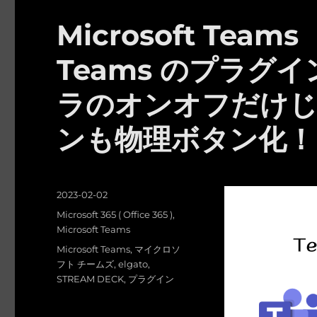
Microsoft Team
Teams のプラグ
ラのオンオフだけ
ンも物理ボタン化！
投
2023-02-02
稿
カ
Microsoft 365 ( Office 365 )
,
日:
テ
Microsoft Teams
ゴ
タ
Microsoft Teams
,
マイクロソ
リ
グ
フト チームズ
,
elgato
,
ー
STREAM DECK
,
プラグイン