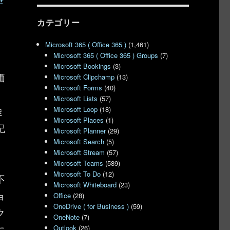
カテゴリー
Microsoft 365 ( Office 365 )
(1,461)
Microsoft 365 ( Office 365 ) Groups
(7)
と
Microsoft Bookings
(3)
価
Microsoft Clipchamp
(13)
Microsoft Forms
(40)
Microsoft Lists
(57)
途
Microsoft Loop
(18)
Microsoft Places
(1)
記
Microsoft Planner
(29)
Microsoft Search
(5)
Microsoft Stream
(57)
Microsoft Teams
(589)
Microsoft To Do
(12)
不
Microsoft Whiteboard
(23)
ョ
Office
(28)
OneDrive ( for Business )
(59)
ク
OneNote
(7)
に
Outlook
(26)