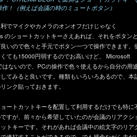
操作！（例えば会議の時のミュートボタン）
便利でマイクやカメラのオンオフだけじゃなく
t Teams のショートカットキーさえあれば、それをボタン
ば良いので色々と手元でボタン一つで操作できます。
ても15000円弱するのでお高いけど、 Microsoft
用機ではないので、PCの操作で色々使えるから自分の用
討してみると良いです。種類もいろいろあるので、本
のリンク貼っておきます。
ショートカットキーを配置して利用するだけでも特に
のですが、前々から希望していたのが会議のリアクシ
カットキーです。それがあれば会議中の絵文字のリア
ンで連打することができるので。でも残念ながら未だ