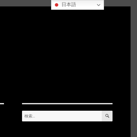
日本語
検
検
索
索: