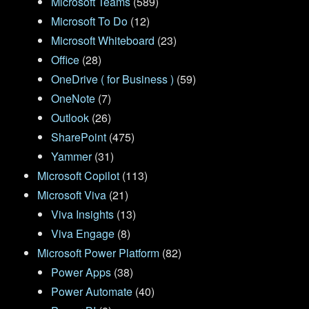
Microsoft Teams
(589)
Microsoft To Do
(12)
Microsoft Whiteboard
(23)
Office
(28)
OneDrive ( for Business )
(59)
OneNote
(7)
Outlook
(26)
SharePoint
(475)
Yammer
(31)
Microsoft Copilot
(113)
Microsoft Viva
(21)
Viva Insights
(13)
Viva Engage
(8)
Microsoft Power Platform
(82)
Power Apps
(38)
Power Automate
(40)