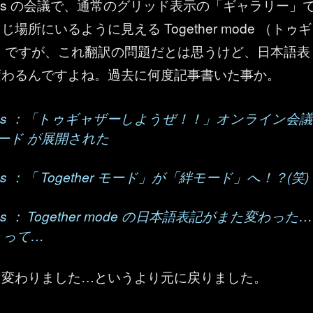
t Teams の会議で、通常のグリッド表示の「ギャラリー」
場所にいるように見える Together mode （トゥギ
）ですが、これ翻訳の問題だとは思うけど、日本語表
変わるんですよね。過去に何度記事書いた事か。
t Teams ：「トゥギャザーしようぜ！！」オンライン会議
r モード が展開された
Teams ：「 Together モード」が「絆モード」へ！？(笑)
Teams ： Together mode の日本語表記がまた変わった…
」って…
た変わりました…というより元に戻りました。