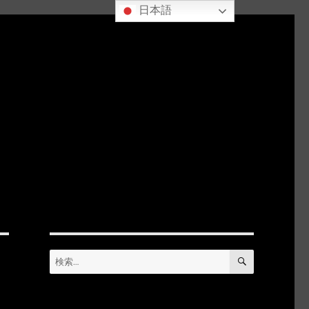
日本語
検
検
索
索: