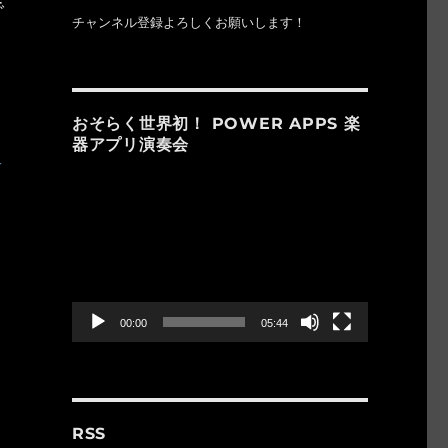
で
チャンネル登録よろしくお願いします！
おそらく世界初！ POWER APPS 楽
器アプリ演奏会
動
画
プ
レ
ー
ヤ
ー
00:00
05:44
RSS