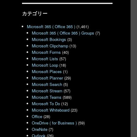
カテゴリー
Microsoft 365 ( Office 365 )
(1,461)
Microsoft 365 ( Office 365 ) Groups
(7)
Microsoft Bookings
(3)
Microsoft Clipchamp
(13)
Microsoft Forms
(40)
Microsoft Lists
(57)
Microsoft Loop
(18)
Microsoft Places
(1)
Microsoft Planner
(29)
Microsoft Search
(5)
Microsoft Stream
(57)
Microsoft Teams
(589)
Microsoft To Do
(12)
Microsoft Whiteboard
(23)
Office
(28)
OneDrive ( for Business )
(59)
OneNote
(7)
Outlook
(26)