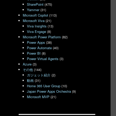
SharePoint
(475)
Yammer
(31)
Microsoft Copilot
(113)
Microsoft Viva
(21)
Viva Insights
(13)
Viva Engage
(8)
Microsoft Power Platform
(82)
Power Apps
(38)
Power Automate
(40)
Power BI
(8)
Power Virtual Agents
(3)
Azure
(3)
その他
(144)
ガジェット紹介
(2)
動画
(31)
Home 365 User Group
(10)
Japan Power Apps Orchestra
(9)
Microsoft MVP
(21)