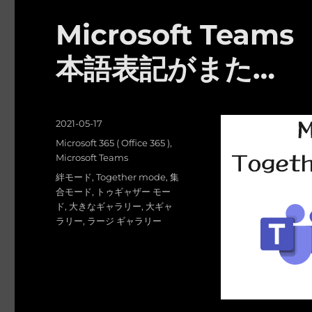
Microsoft Teams
本語表記がまた…
投
2021-05-17
稿
カ
Microsoft 365 ( Office 365 )
,
日:
テ
Microsoft Teams
ゴ
タ
絆モード
,
Together mode
,
集
リ
グ
合モード
,
トゥギャザー モー
ー
ド
,
大きなギャラリー
,
大ギャ
ラリー
,
ラージ ギャラリー