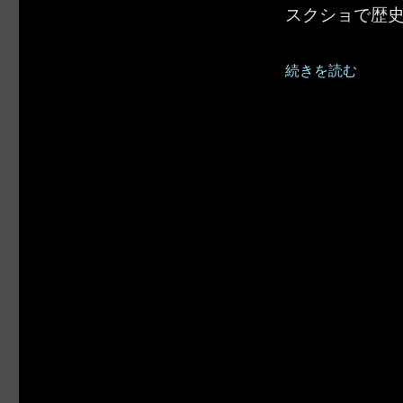
スクショで歴
“Microsoft Te
続きを読む