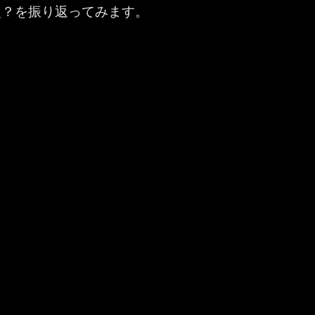
史？を振り返ってみます。
ams ：Together mode の日本語表記がまた…” の