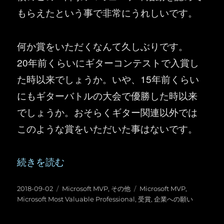
もらえたという事で非常にうれしいです。
何か賞をいただくなんて久しぶりです。
20年前くらいにギターコンテストで入賞し
た時以来でしょうか。いや、15年前くらい
にもギターバトルの大会で優勝した時以来
でしょうか。おそらくギター関連以外では
このような賞をいただいた事はないです。
“2018-2019 Microsoft MVP ( Microsoft Most
続きを読む
投
カ
タ
2018-09-02
Microsoft MVP
,
その他
Microsoft MVP
,
稿
テ
グ
Microsoft Most Valuable Professional
,
受賞
,
企業への願い
日:
ゴ
リ