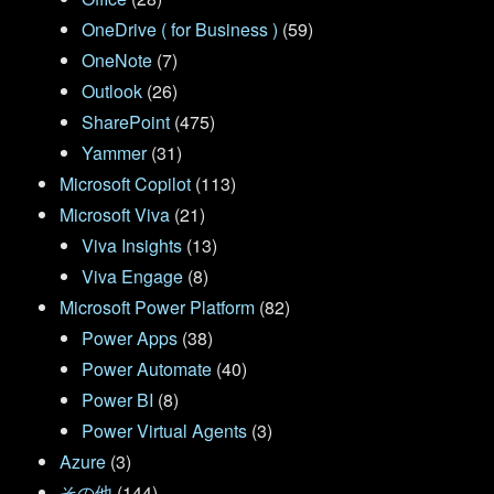
OneDrive ( for Business )
(59)
OneNote
(7)
Outlook
(26)
SharePoint
(475)
Yammer
(31)
Microsoft Copilot
(113)
Microsoft Viva
(21)
Viva Insights
(13)
Viva Engage
(8)
Microsoft Power Platform
(82)
Power Apps
(38)
Power Automate
(40)
Power BI
(8)
Power Virtual Agents
(3)
Azure
(3)
その他
(144)