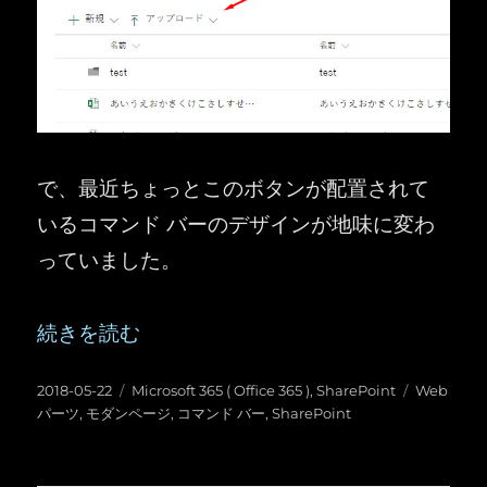
で、最近ちょっとこのボタンが配置されて
いるコマンド バーのデザインが地味に変わ
っていました。
“SharePoint ：モダンページのリスト・ライ
続きを読む
投
カ
タ
2018-05-22
Microsoft 365 ( Office 365 )
,
SharePoint
Web
稿
テ
グ
パーツ
,
モダンページ
,
コマンド バー
,
SharePoint
日:
ゴ
リ
ー