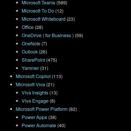
Microsoft Teams
(589)
Microsoft To Do
(12)
Microsoft Whiteboard
(23)
Office
(28)
OneDrive ( for Business )
(59)
OneNote
(7)
Outlook
(26)
SharePoint
(475)
Yammer
(31)
Microsoft Copilot
(113)
Microsoft Viva
(21)
Viva Insights
(13)
Viva Engage
(8)
Microsoft Power Platform
(82)
Power Apps
(38)
Power Automate
(40)