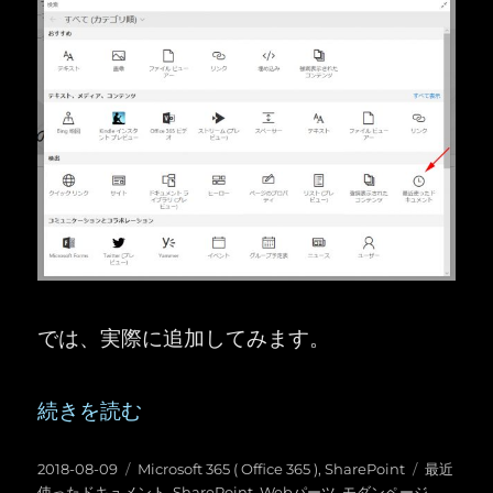
では、実際に追加してみます。
“SharePoint ：モダンページの「最近使ったド
続きを読む
投
カ
タ
2018-08-09
Microsoft 365 ( Office 365 )
,
SharePoint
最近
稿
テ
グ
使ったドキュメント
,
SharePoint
,
Webパーツ
,
モダンページ