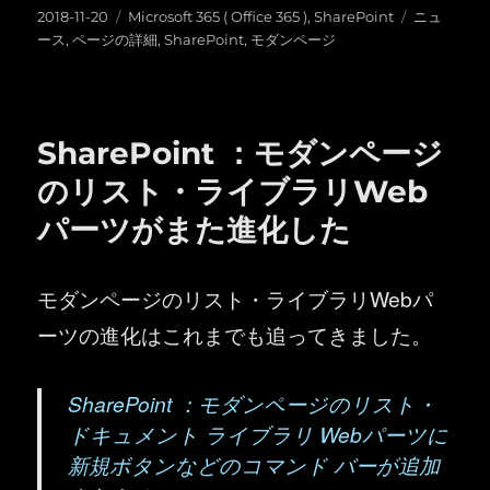
投
カ
タ
2018-11-20
Microsoft 365 ( Office 365 )
,
SharePoint
ニュ
稿
テ
グ
ース
,
ページの詳細
,
SharePoint
,
モダンページ
日:
ゴ
リ
ー
SharePoint ：モダンページ
のリスト・ライブラリWeb
パーツがまた進化した
モダンページのリスト・ライブラリWebパ
ーツの進化はこれまでも追ってきました。
SharePoint ：モダンページのリスト・
ドキュメント ライブラリ Webパーツに
新規ボタンなどのコマンド バーが追加