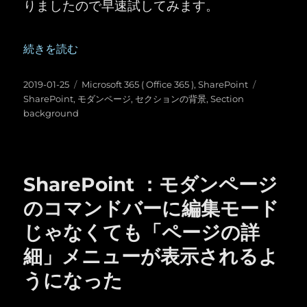
りましたので早速試してみます。
“SharePoint ：モダンページで「セクションの背景（Sect
続きを読む
投
カ
タ
2019-01-25
Microsoft 365 ( Office 365 )
,
SharePoint
稿
テ
グ
SharePoint
,
モダンページ
,
セクションの背景
,
Section
日:
ゴ
background
リ
ー
SharePoint ：モダンページ
のコマンドバーに編集モード
じゃなくても「ページの詳
細」メニューが表示されるよ
うになった