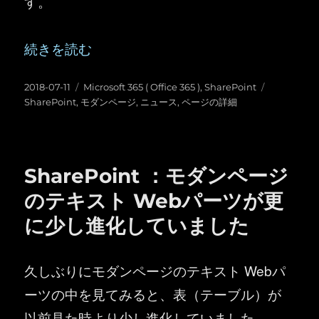
す。
“SharePoint ：モダンページやニュースから
続きを読む
投
カ
タ
2018-07-11
Microsoft 365 ( Office 365 )
,
SharePoint
稿
テ
グ
SharePoint
,
モダンページ
,
ニュース
,
ページの詳細
日:
ゴ
リ
ー
SharePoint ：モダンページ
のテキスト Webパーツが更
に少し進化していました
久しぶりにモダンページのテキスト Webパ
ーツの中を見てみると、表（テーブル）が
以前見た時より少し進化していました。