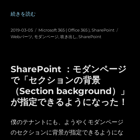
“SharePoint ：モダンページ編集時のイラつくポイント” 
続きを読む
投
カ
タ
2019-03-05
Microsoft 365 ( Office 365 )
,
SharePoint
稿
テ
グ
Webパーツ
,
モダンページ
,
吹き出し
,
SharePoint
日:
ゴ
リ
ー
SharePoint ：モダンページ
で「セクションの背景
（Section background）」
が指定できるようになった！
僕のテナントにも、ようやくモダンページ
のセクションに背景が指定できるようにな