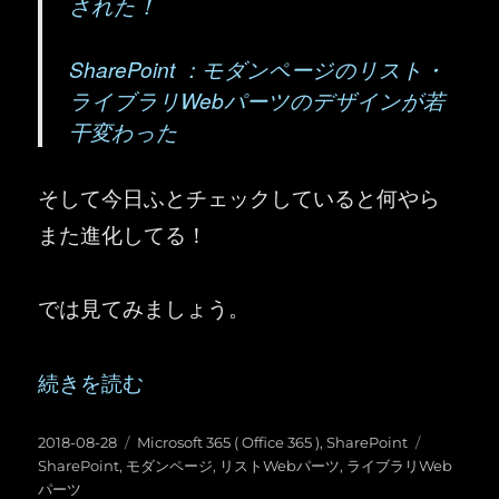
された！
SharePoint ：モダンページのリスト・
ライブラリWebパーツのデザインが若
干変わった
そして今日ふとチェックしていると何やら
また進化してる！
では見てみましょう。
“SharePoint ：モダンページのリスト・ライブ
続きを読む
投
カ
タ
2018-08-28
Microsoft 365 ( Office 365 )
,
SharePoint
稿
テ
グ
SharePoint
,
モダンページ
,
リストWebパーツ
,
ライブラリWeb
日:
ゴ
パーツ