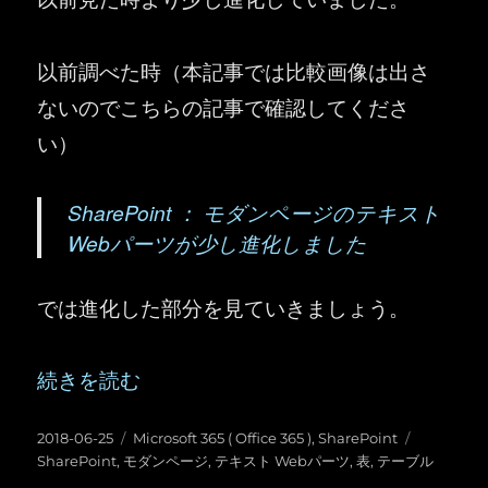
以前調べた時（本記事では比較画像は出さ
ないのでこちらの記事で確認してくださ
い）
SharePoint ： モダンページのテキスト
Webパーツが少し進化しました
では進化した部分を見ていきましょう。
“SharePoint ：モダンページのテキスト We
続きを読む
投
カ
タ
2018-06-25
Microsoft 365 ( Office 365 )
,
SharePoint
稿
テ
グ
SharePoint
,
モダンページ
,
テキスト Webパーツ
,
表
,
テーブル
日:
ゴ