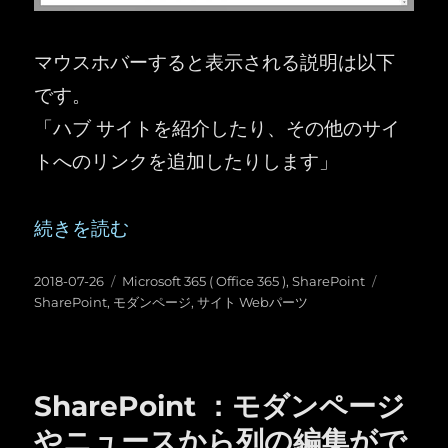
マウスホバーすると表示される説明は以下
です。
「ハブ サイトを紹介したり、その他のサイ
トへのリンクを追加したりします」
“SharePoint ：知らぬ間に追加されていたモダ
続きを読む
投
カ
タ
2018-07-26
Microsoft 365 ( Office 365 )
,
SharePoint
稿
テ
グ
SharePoint
,
モダンページ
,
サイト Webパーツ
日:
ゴ
リ
ー
SharePoint ：モダンページ
やニュースから列の編集がで