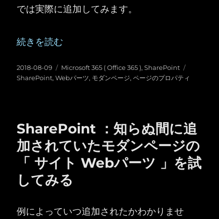
では実際に追加してみます。
“SharePoint ：モダンページの「ページのプロ
続きを読む
投
カ
タ
2018-08-09
Microsoft 365 ( Office 365 )
,
SharePoint
稿
テ
グ
SharePoint
,
Webパーツ
,
モダンページ
,
ページのプロパティ
日:
ゴ
リ
ー
SharePoint ：知らぬ間に追
加されていたモダンページの
「 サイト Webパーツ 」を試
してみる
例によっていつ追加されたかわかりませ