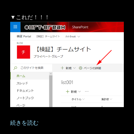
▼これだ！！！
“SharePoint ：モダンページのコマンド
続きを読む