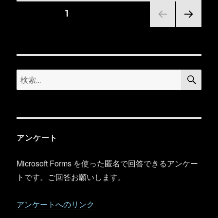
投
固定ページ
1
次の
稿
ペー
ジ
の
検
検
ペ
索
索:
ー
ジ
アンケート
送
Microsoft Forms を使った匿名で回答できるアンケー
り
トです。ご回答お願いします。
アンケートへのリンク