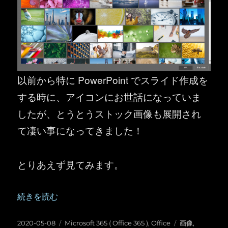
以前から特に PowerPoint でスライド作成を
する時に、アイコンにお世話になっていま
したが、とうとうストック画像も展開され
て凄い事になってきました！
とりあえず見てみます。
“Office ： Word Excel PowerPoint のス
続きを読む
投
カ
タ
2020-05-08
Microsoft 365 ( Office 365 )
,
Office
画像
,