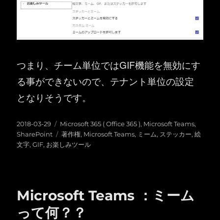
つまり、チーム単位ではGIF機能を無効にす
る事ができないので、テナント単位の設定
となりそうです。
投
カ
2018-03-29
Microsoft 365 ( Office 365 )
,
Microsoft Teams
,
稿
テ
タ
SharePoint
著作権
,
Microsoft Teams
,
ミーム
,
ステッカー
,
絵
日:
ゴ
グ
文字
,
GIF
,
お楽しみツール
リ
ー
Microsoft Teams ：ミーム
って何？？