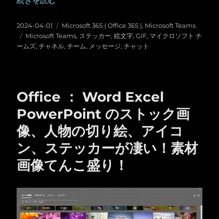
投
カ
2024-04-01
Microsoft 365 ( Office 365 )
,
Microsoft Teams
稿
タ
テ
Microsoft Teams
,
ステッカー
,
絵文字
,
GIF
,
マイクロソフト チ
日:
グ
ゴ
ームズ
,
チャネル
,
チーム
,
メッセージ
,
チャット
リ
ー
Office ： Word Excel
PowerPoint のストック画
像、人物の切り絵、アイコ
ン、ステッカーが凄い！素材
画像てんこ盛り！