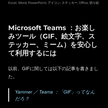
稿
テ
グ
Excel
,
Word
,
PowerPoint
,
アイコン
,
ステッカー
,
Office
,
切り絵
日:
ゴ
リ
ー
Microsoft Teams ：お楽し
みツール（GIF、絵文字、ス
テッカー、ミーム）を安心し
て利用するには
以前、GIFに関しては以下の記事を書きまし
た。
Yammer ／ Teams ：「GIF」ってなん
だろ？