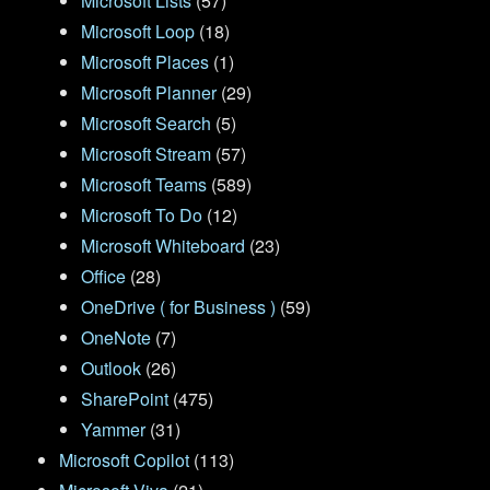
Microsoft Lists
(57)
Microsoft Loop
(18)
Microsoft Places
(1)
Microsoft Planner
(29)
Microsoft Search
(5)
Microsoft Stream
(57)
Microsoft Teams
(589)
Microsoft To Do
(12)
Microsoft Whiteboard
(23)
Office
(28)
OneDrive ( for Business )
(59)
OneNote
(7)
Outlook
(26)
SharePoint
(475)
Yammer
(31)
Microsoft Copilot
(113)