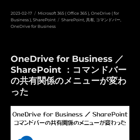
投
カ
2023-02-17
Microsoft 365 ( Office 365 )
,
OneDrive ( for
稿
テ
タ
Business )
,
SharePoint
SharePoint
,
共有
,
コマンドバー
,
日:
ゴ
グ
OneDrive for Business
リ
ー
OneDrive for Business ／
SharePoint ：コマンドバー
の共有関係のメニューが変わ
った