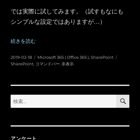
では実際に試してみます。（試すもなにも
シンプルな設定ではありますが…）
“SharePoint ：モダンページの「リスト」「ドキュメ
続きを読む
投
カ
タ
2019-02-18
Microsoft 365 ( Office 365 )
,
SharePoint
稿
テ
グ
SharePoint
,
コマンドバー
,
非表示
日:
ゴ
リ
ー
検
検
索
索:
アンケート