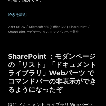
“SharePoint ：一貫性という点からナビゲーションとコ
続きを読む
投
カ
タ
2019-06-26
Microsoft 365 ( Office 365 )
,
SharePoint
稿
テ
グ
SharePoint
,
ナビゲーション
,
コマンドバー
,
一貫性
日:
ゴ
リ
ー
SharePoint ：モダンページ
の「リスト」「ドキュメント
ライブラリ」Webパーツ で
コマンドバーの非表示ができ
るようになったぞ
特に ドキュメント ライブラリ Webパーツ