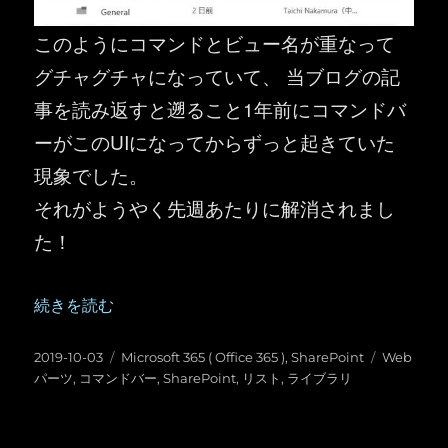
このようにコマンドとビュー名が重なって
グチャグチャになっていて、 当ブログの記
事を読み返すと遡ること1年前にコマンドバ
ーがこのUIになってからずっと起きていた
現象でした。
それがようやく先週あたりに解消されまし
た！
“SharePoint ：リスト・ライブラリ Webパーツのコ
続きを読む
投
カ
タ
2019-10-03
Microsoft 365 ( Office 365 )
,
SharePoint
Web
稿
テ
グ
パーツ
,
コマンドバー
,
SharePoint
,
リスト
,
ライブラリ
日:
ゴ
リ
ー