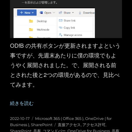
ODfB の共有ボタンが更新されますよという
事ですが、先週末あたりに僕の環境でもよ
うやく展開されました。で、展開される前
とされた後と2つの環境があるので、見比べ
てみます。
“OneDrive for Business ／ SharePoint ：コ
続きを読む
投
カ
2022-10-17
Microsoft 365 ( Office 365 )
,
OneDrive ( for
稿
テ
タ
Business )
,
SharePoint
直接アクセス
,
アクセス許可
,
日:
ゴ
グ
SharePoint
,
共有
,
コマンドバー
,
OneDrive for Business
,
共有