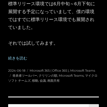
標準リリース環境では6月中旬～6月下旬に
展開する予定になっていまして、僕の環境
ではすでに標準リリース環境でも展開され
ていました。
それでは試してみます。
“Microsoft Teams ：画面共有時の発表者ツールバ
続きを読む
投
カ
2024-06-18
Microsoft 365 ( Office 365 )
,
Microsoft Teams
稿
タ
テ
発表者ツールバー
,
クリリンの額
,
Microsoft Teams
,
マイクロ
日:
グ
ゴ
ソフト チームズ
,
移動
,
会議
,
画面共有
リ
ー
検