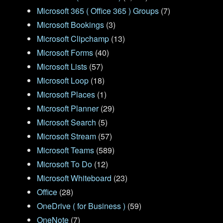
Microsoft 365 ( Office 365 ) Groups
(7)
Microsoft Bookings
(3)
Microsoft Clipchamp
(13)
Microsoft Forms
(40)
Microsoft Lists
(57)
Microsoft Loop
(18)
Microsoft Places
(1)
Microsoft Planner
(29)
Microsoft Search
(5)
Microsoft Stream
(57)
Microsoft Teams
(589)
Microsoft To Do
(12)
Microsoft Whiteboard
(23)
Office
(28)
OneDrive ( for Business )
(59)
OneNote
(7)