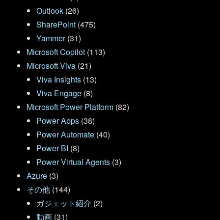
Outlook
(26)
SharePoint
(475)
Yammer
(31)
Microsoft Copilot
(113)
Microsoft Viva
(21)
Viva Insights
(13)
Viva Engage
(8)
Microsoft Power Platform
(82)
Power Apps
(38)
Power Automate
(40)
Power BI
(8)
Power Virtual Agents
(3)
Azure
(3)
その他
(144)
ガジェット紹介
(2)
動画
(31)