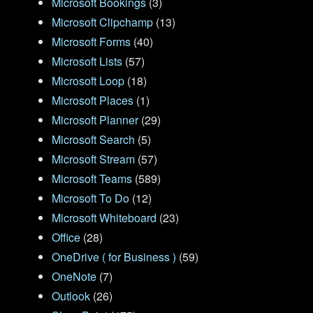
Microsoft Bookings
(3)
Microsoft Clipchamp
(13)
Microsoft Forms
(40)
Microsoft Lists
(57)
Microsoft Loop
(18)
Microsoft Places
(1)
Microsoft Planner
(29)
Microsoft Search
(5)
Microsoft Stream
(57)
Microsoft Teams
(589)
Microsoft To Do
(12)
Microsoft Whiteboard
(23)
Office
(28)
OneDrive ( for Business )
(59)
OneNote
(7)
Outlook
(26)