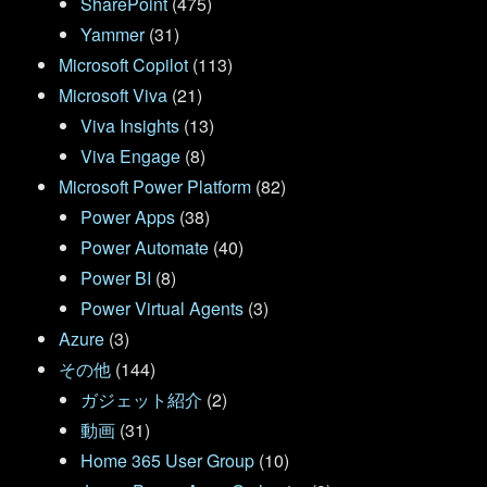
SharePoint
(475)
Yammer
(31)
Microsoft Copilot
(113)
Microsoft Viva
(21)
Viva Insights
(13)
Viva Engage
(8)
Microsoft Power Platform
(82)
Power Apps
(38)
Power Automate
(40)
Power BI
(8)
Power Virtual Agents
(3)
Azure
(3)
その他
(144)
ガジェット紹介
(2)
動画
(31)
Home 365 User Group
(10)