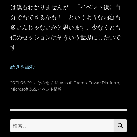
は僕もわかりませんが、「イベント後に自
分でもできるかも！」というような内容も
多いんじゃないかと思います。少なくとも
僕のセッションはそういう世界にしたいで
す。
“【無料イベント情報】7月13日「 Microsoft 365 ＋ Power
続きを読む
投
カ
タ
2021-06-29
その他
Microsoft Teams
,
Power Platform
,
稿
テ
グ
Microsoft 365
,
イベント情報
日:
ゴ
リ
ー
検
検
索
索: