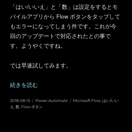
「はい/いいえ」と「数」は設定をするとモ
バイルアプリから Flow ボタンをタップして
もエラーになってしまう件です。これが今
回のアップデートで対応されたとの事で
す。ようやくですね。
では早速試してみます。
“Microsoft Flow ：Flow ボタンの入力
続きを読む
投
カ
タ
2018-08-15
Power Automate
Microsoft Flow
,
はい/いい
稿
テ
グ
え
,
数
,
Flow ボタン
日:
ゴ
リ
ー