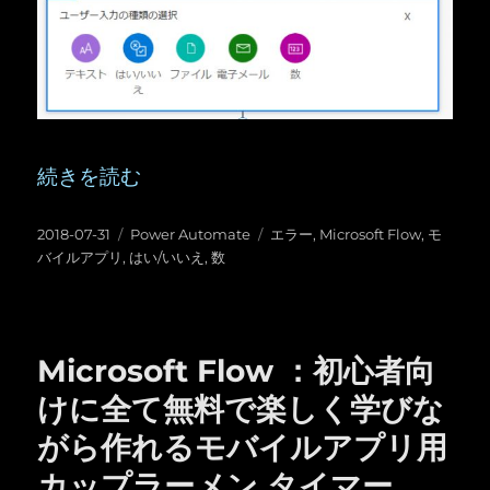
“Microsoft Flow ：Flow ボタンの入力で
続きを読む
投
カ
タ
2018-07-31
Power Automate
エラー
,
Microsoft Flow
,
モ
稿
テ
グ
バイルアプリ
,
はい/いいえ
,
数
日:
ゴ
リ
ー
Microsoft Flow ：初心者向
けに全て無料で楽しく学びな
がら作れるモバイルアプリ用
カップラーメン タイマー