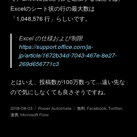
Excelのシート状の行の最大数は
「1,048,576 行」らしいです。
Excel の仕様および制限
https://support.office.com/ja-
jp/article/1672b34d-7043-467e-8e27-
269d656771c3
とはいえ、投稿数が100万数って…遠い先な
ので気にしなくても良さそうですね。
投
カ
タ
2018-08-03
Power Automate
無料
,
Facebook
,
Twitter
,
稿
テ
グ
連携
,
Microsoft Flow
日:
ゴ
リ
ー