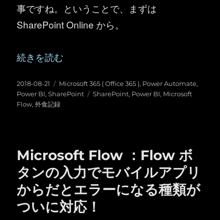
事ですね。ということで、まずは
SharePoint Online から。
“Office 365 ： Microsoft Flow + SharePo
続きを読む
投
カ
2018-08-21
Microsoft 365 ( Office 365 )
,
Power Automate
,
稿
テ
タ
Power BI
,
SharePoint
SharePoint
,
Power BI
,
Microsoft
日:
ゴ
グ
Flow
,
外食記録
リ
ー
Microsoft Flow ：Flow ボ
タンの入力でモバイルアプリ
からだとエラーになる種類が
ついに対応！