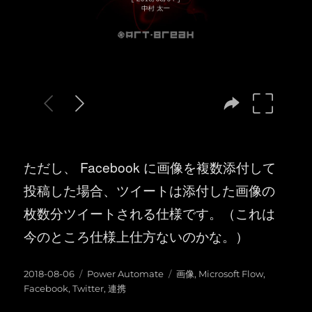
ただし、 Facebook に画像を複数添付して
投稿した場合、ツイートは添付した画像の
枚数分ツイートされる仕様です。（これは
今のところ仕様上仕方ないのかな。）
投
カ
タ
2018-08-06
Power Automate
画像
,
Microsoft Flow
,
稿
テ
グ
Facebook
,
Twitter
,
連携
日:
ゴ