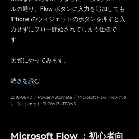
ルの通り、Flow ボタンに入力を追加しても
iPhone のウィジェットのボタンを押すと入
力せずにフロー開始されてしまう仕様で
す。
実際にやってみます。
“Microsoft Flow ：Flow ボタンに入
続きを読む
投
カ
タ
2018-08-10
Power Automate
Microsoft Flow
,
Flow ボタ
稿
テ
グ
ン
,
ウィジェット
,
FLOW BUTTONS
日:
ゴ
リ
ー
Microsoft Flow ：初心者向