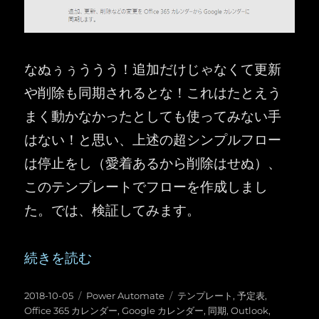
なぬぅぅううう！追加だけじゃなくて更新
や削除も同期されるとな！これはたとえう
まく動かなかったとしても使ってみない手
はない！と思い、上述の超シンプルフロー
は停止をし（愛着あるから削除はせぬ）、
このテンプレートでフローを作成しまし
た。では、検証してみます。
“Microsoft Flow ：便利そうなテンプレート「
続きを読む
投
カ
タ
2018-10-05
Power Automate
テンプレート
,
予定表
,
稿
テ
グ
Office 365 カレンダー
,
Google カレンダー
,
同期
,
Outlook
,