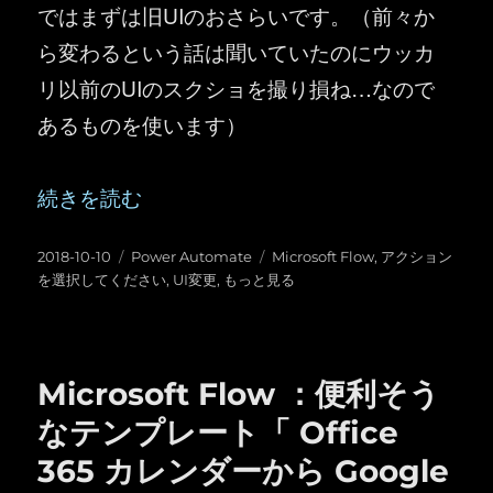
ではまずは旧UIのおさらいです。（前々か
ら変わるという話は聞いていたのにウッカ
リ以前のUIのスクショを撮り損ね…なので
あるものを使います）
“Microsoft Flow ：アクションを選択するUIが変
続きを読む
投
カ
タ
2018-10-10
Power Automate
Microsoft Flow
,
アクション
稿
テ
グ
を選択してください
,
UI変更
,
もっと見る
日:
ゴ
リ
ー
Microsoft Flow ：便利そう
なテンプレート「 Office
365 カレンダーから Google