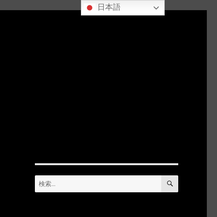
日本語
検
検
索
索:
ら