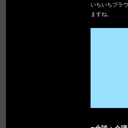
いちいちブラ
ますね。
■余談：会