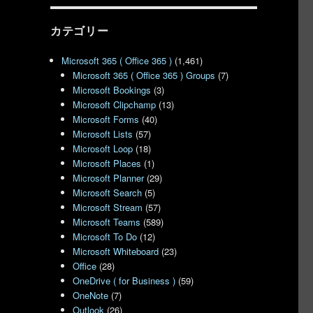
カテゴリー
Microsoft 365 ( Office 365 )
(1,461)
Microsoft 365 ( Office 365 ) Groups
(7)
Microsoft Bookings
(3)
Microsoft Clipchamp
(13)
Microsoft Forms
(40)
Microsoft Lists
(57)
Microsoft Loop
(18)
Microsoft Places
(1)
Microsoft Planner
(29)
Microsoft Search
(5)
Microsoft Stream
(57)
Microsoft Teams
(589)
Microsoft To Do
(12)
Microsoft Whiteboard
(23)
Office
(28)
OneDrive ( for Business )
(59)
OneNote
(7)
Outlook
(26)