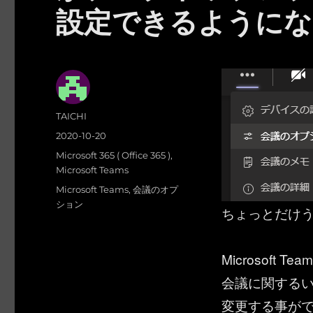
設定できるようにな
投
TAICHI
稿
投
2020-10-20
者
稿
カ
Microsoft 365 ( Office 365 )
,
日:
テ
Microsoft Teams
ゴ
タ
Microsoft Teams
,
会議のオプ
リ
グ
ション
ちょっとだけ
ー
Microsof
会議に関する
変更する事が