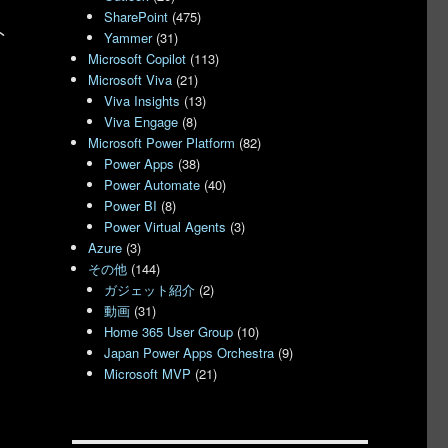
SharePoint
(475)
ト
Yammer
(31)
Microsoft Copilot
(113)
Microsoft Viva
(21)
Viva Insights
(13)
Viva Engage
(8)
Microsoft Power Platform
(82)
Power Apps
(38)
Power Automate
(40)
Power BI
(8)
Power Virtual Agents
(3)
Azure
(3)
その他
(144)
ガジェット紹介
(2)
動画
(31)
Home 365 User Group
(10)
Japan Power Apps Orchestra
(9)
Microsoft MVP
(21)