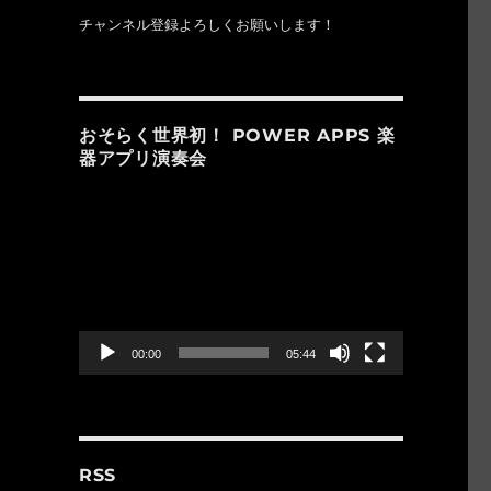
チャンネル登録よろしくお願いします！
おそらく世界初！ POWER APPS 楽
器アプリ演奏会
動
画
プ
レ
ー
ヤ
ー
00:00
05:44
RSS