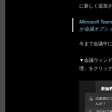
に新しく追加
Microsof
が会議オプシ
今まで会議中
▼会議ウィン
理」をクリッ