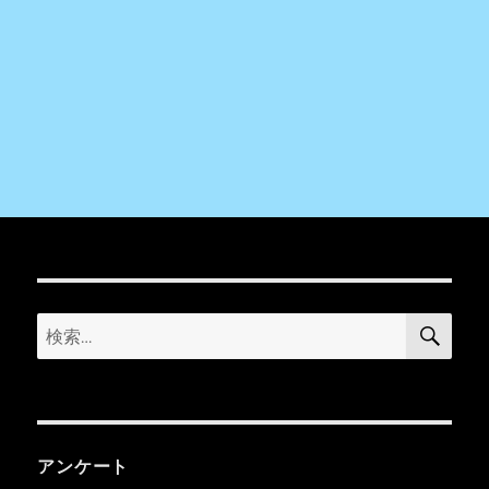
検
検
索
索:
アンケート