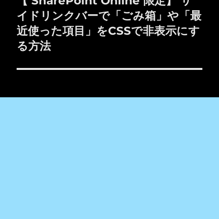
【 SharePoint Online 限定】 サ
ー
の
イドリンクバーで「ごみ箱」や「最
シ
投
近使った項目」をCSSで非表示にす
稿:
ョ
る方法
ン