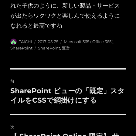
れた子供のように、新しい製品・サービス
が出たらワクワクと楽しんで使えるように
なれると最高ですね。
投
投
カ
TAICHI
2017-05-25
Microsoft 365 ( Office 365 )
,
稿
稿
テ
タ
SharePoint
SharePoint
,
運営
者
日:
ゴ
グ
リ
ー
投
前
稿
SharePoint ビューの「既定」スタ
前
の
イルをCSSで網掛けにする
ナ
投
ビ
稿:
ゲ
次
次