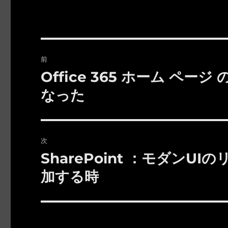
投
前
稿
Office 365 ホーム 
前
の
ナ
なった
投
ビ
稿:
ゲ
次
ー
SharePoint ：モダン
次
の
加する時
シ
投
ョ
稿:
ン