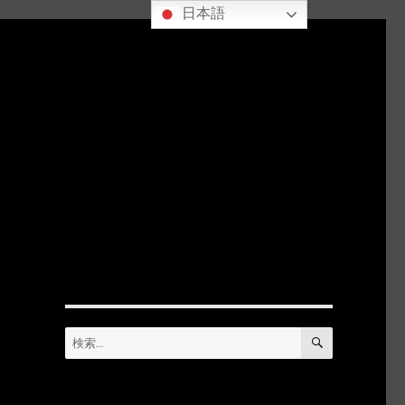
日本語
検
検
索
索: