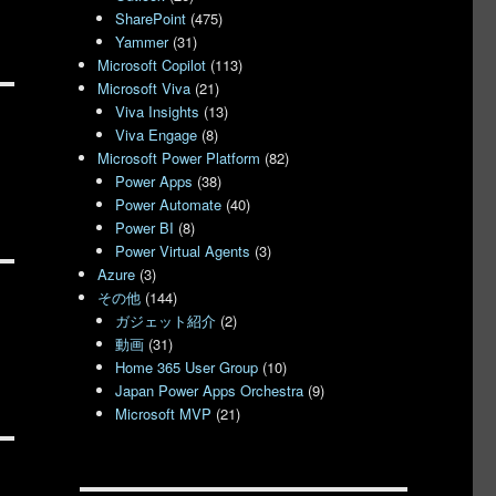
SharePoint
(475)
Yammer
(31)
Microsoft Copilot
(113)
Microsoft Viva
(21)
Viva Insights
(13)
Viva Engage
(8)
Microsoft Power Platform
(82)
Power Apps
(38)
Power Automate
(40)
Power BI
(8)
Power Virtual Agents
(3)
Azure
(3)
その他
(144)
ガジェット紹介
(2)
動画
(31)
Home 365 User Group
(10)
Japan Power Apps Orchestra
(9)
Microsoft MVP
(21)