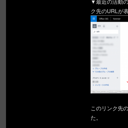
▼最近の活動
ク先のURLが
このリンク先の
た。