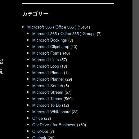
カテゴリー
Microsoft 365 ( Office 365 )
(1,461)
Microsoft 365 ( Office 365 ) Groups
(7)
Microsoft Bookings
(3)
Microsoft Clipchamp
(13)
、
Microsoft Forms
(40)
紹
Microsoft Lists
(57)
Microsoft Loop
(18)
説
Microsoft Places
(1)
Microsoft Planner
(29)
Microsoft Search
(5)
Microsoft Stream
(57)
Microsoft Teams
(589)
Microsoft To Do
(12)
Microsoft Whiteboard
(23)
Office
(28)
OneDrive ( for Business )
(59)
OneNote
(7)
Outlook
(26)