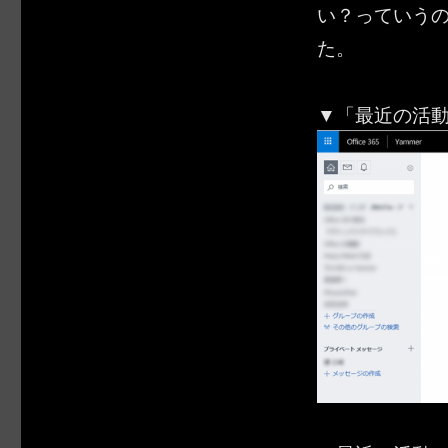
い？っていう
た。
▼「最近の活