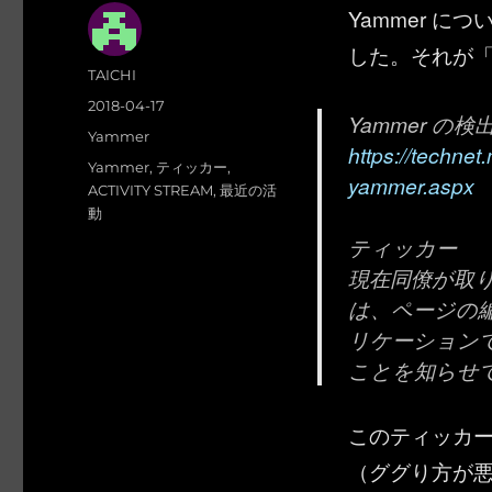
Yammer 
した。それが
投
TAICHI
稿
投
2018-04-17
Yammer の検
者
稿
カ
Yammer
https://technet.
日:
テ
タ
Yammer
,
ティッカー
,
yammer.aspx
ゴ
グ
ACTIVITY STREAM
,
最近の活
リ
動
ー
ティッカー
現在同僚が取
は、ページの
リケーション
ことを知らせ
このティッカ
（ググり方が