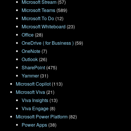
Microsoft Stream
(57)
Microsoft Teams
(589)
Microsoft To Do
(12)
Microsoft Whiteboard
(23)
Office
(28)
OneDrive ( for Business )
(59)
OneNote
(7)
Outlook
(26)
SharePoint
(475)
Yammer
(31)
Microsoft Copilot
(113)
Microsoft Viva
(21)
Viva Insights
(13)
Viva Engage
(8)
Microsoft Power Platform
(82)
Power Apps
(38)