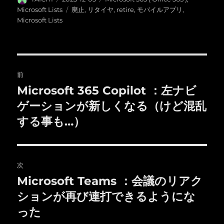
稿
稿
テ
タ
Microsoft Lists
廃止
,
リタイヤ
,
retire
,
モバイルアプリ
,
者
日:
ゴ
グ
Microsoft Lists
リ
ー
投
前
稿
Microsoft 365 Copilot ：左ナビ
前
の
ゲーションが新しくなる（けど混乱
ナ
投
する事も…）
ビ
稿:
ゲ
次
ー
Microsoft Teams ：会議のリアク
次
シ
の
ションが再び連打できるようにな
投
ョ
った
稿: