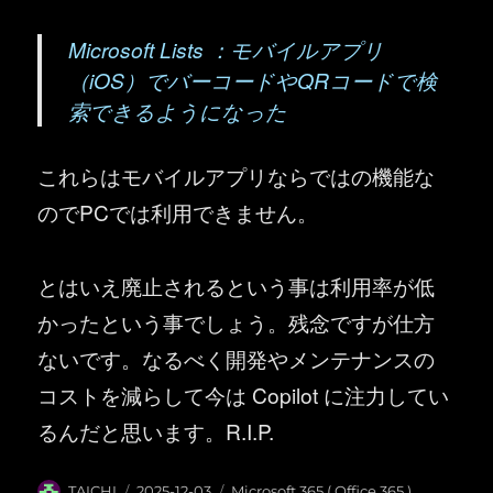
Microsoft Lists ：モバイルアプリ
（iOS）でバーコードやQRコードで検
索できるようになった
これらはモバイルアプリならではの機能な
のでPCでは利用できません。
とはいえ廃止されるという事は利用率が低
かったという事でしょう。残念ですが仕方
ないです。なるべく開発やメンテナンスの
コストを減らして今は Copilot に注力してい
るんだと思います。R.I.P.
投
投
カ
TAICHI
2025-12-03
Microsoft 365 ( Office 365 )
,