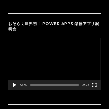
おそらく世界初！ POWER APPS 楽器アプリ演
奏会
動
画
プ
レ
ー
ヤ
ー
00:00
05:44