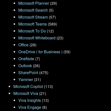
Microsoft Planner
(29)
Microsoft Search
(5)
Microsoft Stream
(57)
Microsoft Teams
(589)
Microsoft To Do
(12)
Microsoft Whiteboard
(23)
Office
(28)
OneDrive ( for Business )
(59)
OneNote
(7)
Outlook
(26)
SharePoint
(475)
Yammer
(31)
Microsoft Copilot
(113)
Microsoft Viva
(21)
Viva Insights
(13)
Viva Engage
(8)