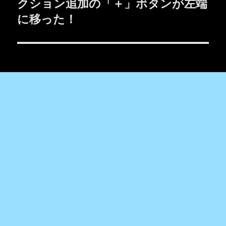
の
クション追加の「＋」ボタンが左端
投
ョ
に移った！
稿:
ン