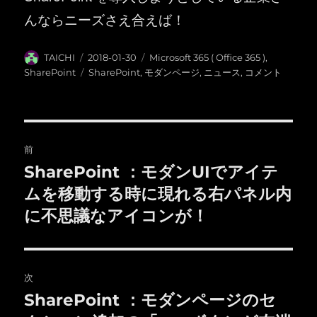
んならニーズさえ合えば！
投
投
カ
TAICHI
2018-01-30
Microsoft 365 ( Office 365 )
,
稿
稿
テ
タ
SharePoint
SharePoint
,
モダンページ
,
ニュース
,
コメント
者
日:
ゴ
グ
リ
ー
投
前
稿
SharePoint ：モダンUIでアイテ
前
の
ムを移動する時に現れる右パネル内
ナ
投
に不思議なアイコンが！
ビ
稿:
ゲ
次
ー
SharePoint ：モダンページのセ
次
シ