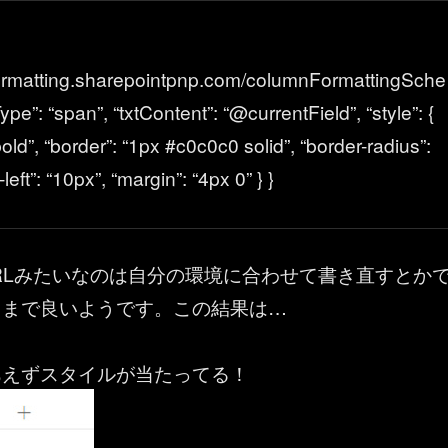
formatting.sharepointpnp.com/columnFormattingSche
pe”: “span”, “txtContent”: “@currentField”, “style”: {
bold”, “border”: “1px #c0c0c0 solid”, “border-radius”:
left”: “10px”, “margin”: “4px 0” } }
RLみたいなのは自分の環境に合わせて書き直すとか
ままで良いようです。この結果は…
あえずスタイルが当たってる！