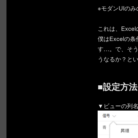
※モダンUIの
これは、Exc
僕はExcel
す…。で、そ
うなるか？と
■設定方法
▼ビューの列