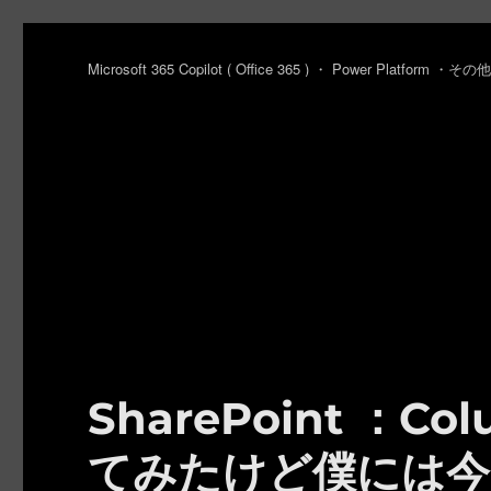
Microsoft 365 Copilot ( Office 365 ) ・ Power Platfo
SharePoint ：Co
てみたけど僕には今