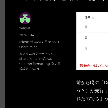
投
TAICHI
稿
投
2017-11-14
者
稿
カ
Microsoft 365 ( Office 365 )
,
日:
テ
SharePoint
ゴ
タ
カスタムのフォーマッタ
,
リ
グ
SharePoint
,
モダンUI
,
ー
Column formatting
,
列の書
式設定
,
JSON
前から噂の「Co
う？）が先行
れたのでちょ