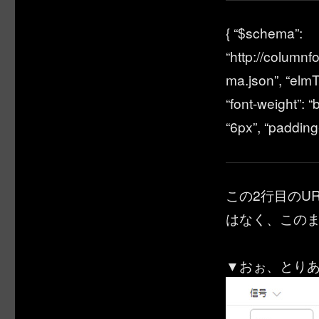
{ “$schema”:
“http://column
ma.json”, “elmTy
“font-weight”: “
“6px”, “padding-
この2行目のU
はなく、この
▼おぉ、とり