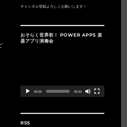
チャンネル登録よろしくお願いします！
、
おそらく世界初！ POWER APPS 楽
器アプリ演奏会
ど
動
画
プ
レ
ー
ヤ
ー
00:00
05:44
RSS