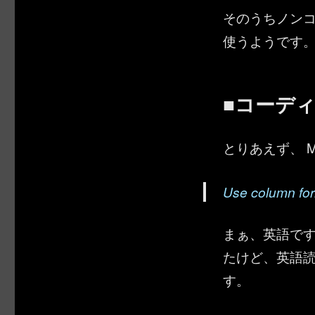
そのうちノンコ
使うようです
■コーデ
とりあえず、 Mi
Use column for
まぁ、英語で
たけど、英語読
す。