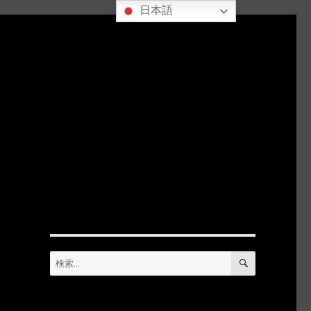
日本語
っ
検
検
索
索: