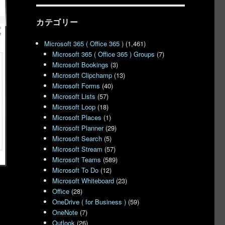
カテゴリー
Microsoft 365 ( Office 365 )
(1,461)
Microsoft 365 ( Office 365 ) Groups
(7)
Microsoft Bookings
(3)
Microsoft Clipchamp
(13)
Microsoft Forms
(40)
Microsoft Lists
(57)
Microsoft Loop
(18)
Microsoft Places
(1)
Microsoft Planner
(29)
Microsoft Search
(5)
Microsoft Stream
(57)
Microsoft Teams
(589)
Microsoft To Do
(12)
Microsoft Whiteboard
(23)
Office
(28)
OneDrive ( for Business )
(59)
OneNote
(7)
Outlook
(26)