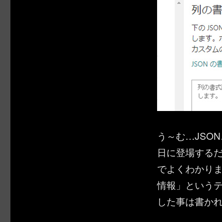
う～む…JSO
日に登場する
でよくわかりま
情報」という
した事は書か