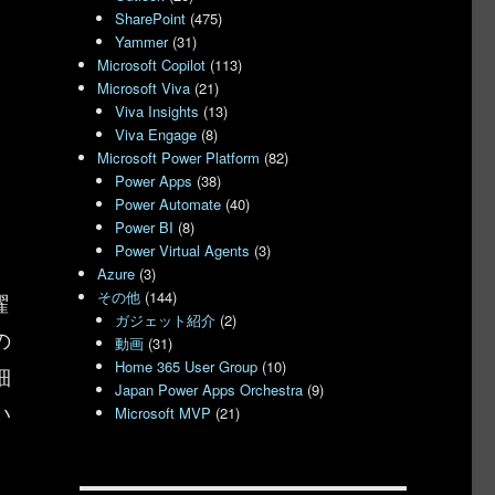
SharePoint
(475)
Yammer
(31)
Microsoft Copilot
(113)
Microsoft Viva
(21)
Viva Insights
(13)
Viva Engage
(8)
Microsoft Power Platform
(82)
Power Apps
(38)
Power Automate
(40)
Power BI
(8)
Power Virtual Agents
(3)
Azure
(3)
その他
(144)
曜
ガジェット紹介
(2)
の
動画
(31)
Home 365 User Group
(10)
細
Japan Power Apps Orchestra
(9)
い
Microsoft MVP
(21)