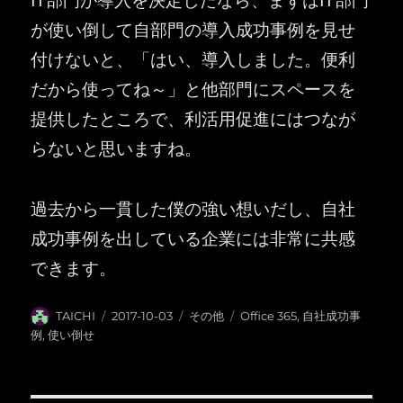
が使い倒して自部門の導入成功事例を見せ
付けないと、「はい、導入しました。便利
だから使ってね～」と他部門にスペースを
提供したところで、利活用促進にはつなが
らないと思いますね。
過去から一貫した僕の強い想いだし、自社
成功事例を出している企業には非常に共感
できます。
投
投
カ
タ
TAICHI
2017-10-03
その他
Office 365
,
自社成功事
稿
稿
テ
グ
例
,
使い倒せ
者
日:
ゴ
リ
ー