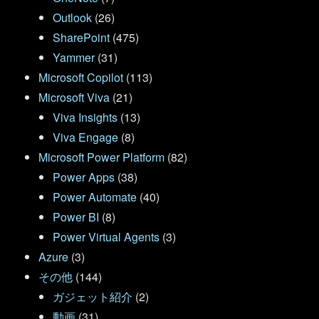
Outlook
(26)
SharePoint
(475)
Yammer
(31)
Microsoft Copilot
(113)
Microsoft Viva
(21)
Viva Insights
(13)
Viva Engage
(8)
Microsoft Power Platform
(82)
Power Apps
(38)
Power Automate
(40)
Power BI
(8)
Power Virtual Agents
(3)
Azure
(3)
その他
(144)
ガジェット紹介
(2)
動画
(31)