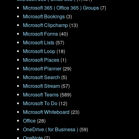
Microsoft 365 ( Office 365 ) Groups
(7)
Microsoft Bookings
(3)
Microsoft Clipchamp
(13)
Microsoft Forms
(40)
Microsoft Lists
(57)
Microsoft Loop
(18)
Microsoft Places
(1)
Microsoft Planner
(29)
Microsoft Search
(5)
Microsoft Stream
(57)
Microsoft Teams
(589)
Microsoft To Do
(12)
Microsoft Whiteboard
(23)
Office
(28)
OneDrive ( for Business )
(59)
OneNote
(7)