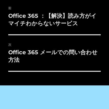
投
前
稿
Office 365 ：【解決】読み方がイ
前
の
マイチわからないサービス
ナ
投
ビ
稿:
ゲ
次
Office 365 メールでの問い合わせ
次
ー
の
方法
シ
投
稿:
ョ
ン