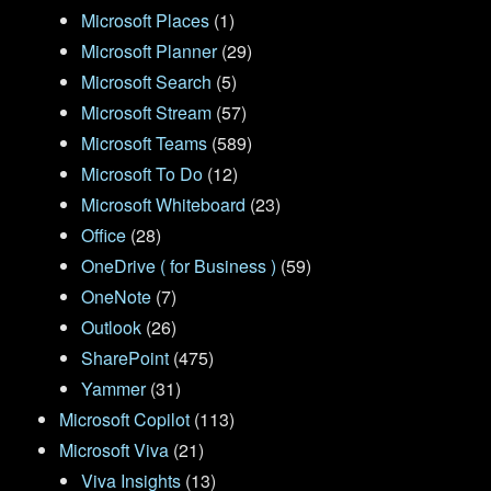
Microsoft Places
(1)
Microsoft Planner
(29)
Microsoft Search
(5)
Microsoft Stream
(57)
Microsoft Teams
(589)
Microsoft To Do
(12)
Microsoft Whiteboard
(23)
Office
(28)
OneDrive ( for Business )
(59)
OneNote
(7)
Outlook
(26)
SharePoint
(475)
Yammer
(31)
Microsoft Copilot
(113)
Microsoft Viva
(21)
Viva Insights
(13)