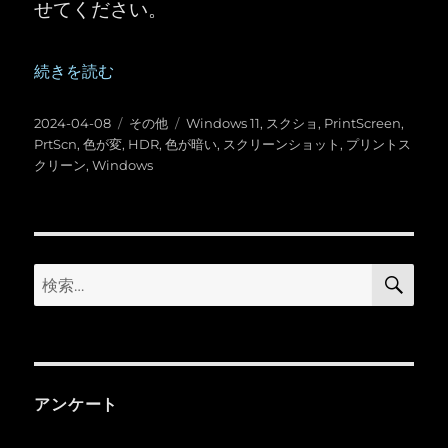
せてください。
“Windows ：スクリーンショット ( PrintScreen) の
続きを読む
投
カ
タ
2024-04-08
その他
Windows 11
,
スクショ
,
PrintScreen
,
稿
テ
グ
PrtScn
,
色が変
,
HDR
,
色が暗い
,
スクリーンショット
,
プリントス
日:
ゴ
クリーン
,
Windows
リ
ー
検
検
索
索:
アンケート