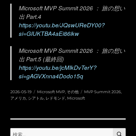
Microsoft MVP Summit 2026 ： 旅の想い
出 Part.4
https://youtu.be/JQswUReDY00?
si=GIUKTBA4aEi86ikw
Microsoft MVP Summit 2026 ： 旅の想い
出 Part.5 (最終回)
https://youtu.be/jcMIkDvTerY?
si=gAGVXnna4Dodo15q
投
カ
タ
2026-05-19
Microsoft MVP
,
その他
MVP Summit 2026
,
稿
テ
グ
アメリカ
,
シアトル
,
レドモンド
,
Microsoft
日:
ゴ
リ
ー
検
検
索