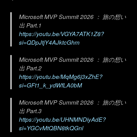
Microsoft MVP Summit 2026 ： 旅の想い
出 Part.1
https://youtu.be/VGYA7ATK1Z8?
si=QDpJtjY4AJktcGhm
Microsoft MVP Summit 2026 ： 旅の想い
出 Part.2
https://youtu.be/MqMg6j3xZhE?
si=GFt1_k_ydWfLA0bM
Microsoft MVP Summit 2026 ： 旅の想い
出 Part.3
https://youtu.be/UHNMNDiyAdE?
si=YGCvMtQBN8tkQGnl