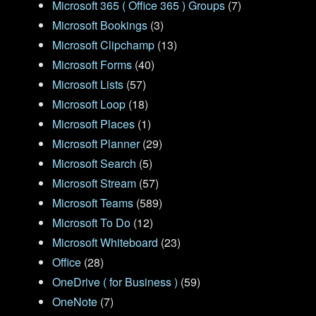
Microsoft 365 ( Office 365 ) Groups
(7)
Microsoft Bookings
(3)
Microsoft Clipchamp
(13)
Microsoft Forms
(40)
Microsoft Lists
(57)
Microsoft Loop
(18)
Microsoft Places
(1)
Microsoft Planner
(29)
Microsoft Search
(5)
Microsoft Stream
(57)
Microsoft Teams
(589)
Microsoft To Do
(12)
Microsoft Whiteboard
(23)
Office
(28)
OneDrive ( for Business )
(59)
OneNote
(7)