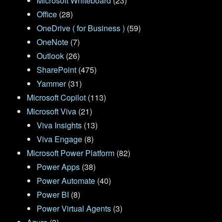
Microsoft Whiteboard
(23)
Office
(28)
OneDrive ( for Business )
(59)
OneNote
(7)
Outlook
(26)
SharePoint
(475)
Yammer
(31)
Microsoft Copilot
(113)
Microsoft Viva
(21)
Viva Insights
(13)
Viva Engage
(8)
Microsoft Power Platform
(82)
Power Apps
(38)
Power Automate
(40)
Power BI
(8)
Power Virtual Agents
(3)