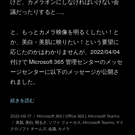
けど、カメラオンにしなければいけない会
議だったりすると…。
と、もっとカメラ映像を明るくしたい！と
か、美白・美肌に映りたい！という要望に
応じたのかはわかりませんが、2022/04/04
付けで Microsoft 365 管理センターのメッセ
ージセンターに以下のメッセージが公開さ
れました。
“Micrsoft Teams ：会議の美肌モード？美白モード？
続きを読む
投
カ
2022-06-17
Microsoft 365 ( Office 365 )
,
Microsoft Teams
稿
タ
テ
美肌
,
美白
,
明るさ
,
ソフト フォーカス
,
Microsoft Teams
,
マイ
日:
グ
ゴ
クロソフト チームズ
,
会議
,
カメラ
リ