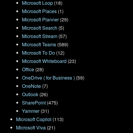
Microsoft Loop
(18)
Microsoft Places
(1)
Microsoft Planner
(29)
Microsoft Search
(5)
Microsoft Stream
(57)
Microsoft Teams
(589)
Microsoft To Do
(12)
Microsoft Whiteboard
(23)
Office
(28)
OneDrive ( for Business )
(59)
OneNote
(7)
Outlook
(26)
SharePoint
(475)
Yammer
(31)
Microsoft Copilot
(113)
Microsoft Viva
(21)