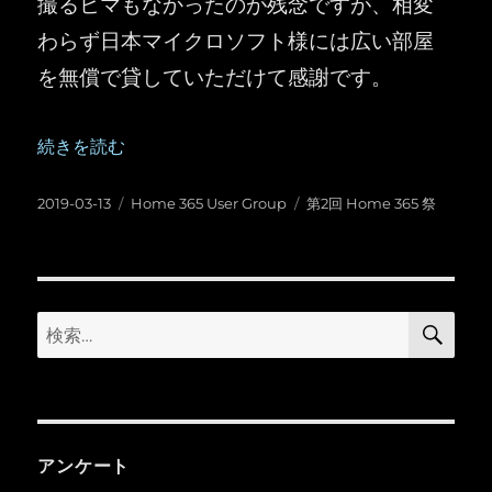
撮るヒマもなかったのが残念ですが、相変
わらず日本マイクロソフト様には広い部屋
を無償で貸していただけて感謝です。
“第2回 Home 365 祭 ：主催者レポート” の
続きを読む
投
カ
タ
2019-03-13
Home 365 User Group
第2回 Home 365 祭
稿
テ
グ
日:
ゴ
リ
ー
検
検
索
索:
アンケート