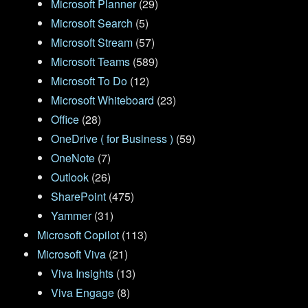
Microsoft Planner
(29)
Microsoft Search
(5)
Microsoft Stream
(57)
Microsoft Teams
(589)
Microsoft To Do
(12)
Microsoft Whiteboard
(23)
Office
(28)
OneDrive ( for Business )
(59)
OneNote
(7)
Outlook
(26)
SharePoint
(475)
Yammer
(31)
Microsoft Copilot
(113)
Microsoft Viva
(21)
Viva Insights
(13)
Viva Engage
(8)