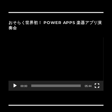
おそらく世界初！ POWER APPS 楽器アプリ演
奏会
動
画
プ
レ
ー
ヤ
ー
00:00
05:44