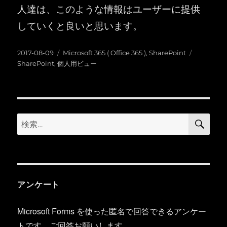
人達は、このような情報はユーザーに提供
していくと良いと思います。
投
カ
タ
2017-08-09
Microsoft 365 ( Office 365 )
,
SharePoint
稿
テ
グ
SharePoint
,
個人用ビュー
日:
ゴ
リ
ー
検
検
索
索:
アンケート
Microsoft Forms を使った匿名で回答できるアンケー
トです。ご回答お願いします。