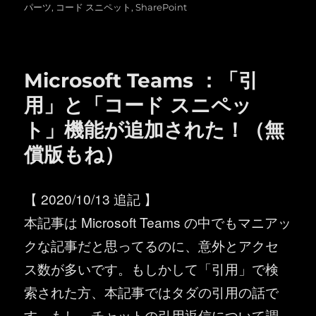
稿
テ
グ
パーツ
,
コード スニペット
,
SharePoint
日:
ゴ
リ
ー
Microsoft Teams ：「引
用」と「コード スニペッ
ト」機能が追加された！（無
償版もね）
【 2020/10/13 追記 】
本記事は Microsoft Teams の中でもマニアッ
クな記事だと思ってるのに、意外とアクセ
ス数が多いです。もしかして「引用」で検
索された方、本記事ではタダの引用の話で
す。もし、チャットの引用返信について調