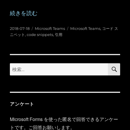
“Microsoft Teams ：「引用」と「コード
続きを読む
投
カ
タ
2018-07-18
Microsoft Teams
Microsoft Teams
,
コード ス
稿
テ
グ
ニペット
,
code snippets
,
引用
日:
ゴ
リ
ー
検
検
索
索:
アンケート
Microsoft Forms を使った匿名で回答できるアンケー
トです。ご回答お願いします。