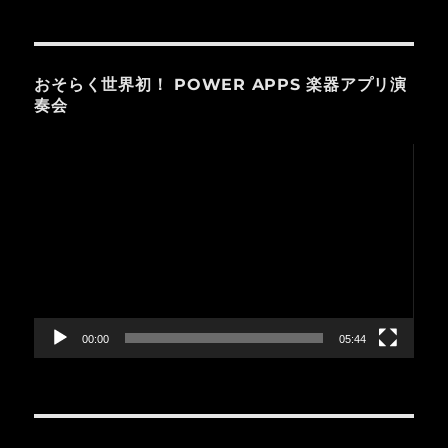
おそらく世界初！ POWER APPS 楽器アプリ演
奏会
動
画
プ
レ
ー
ヤ
ー
00:00
05:44