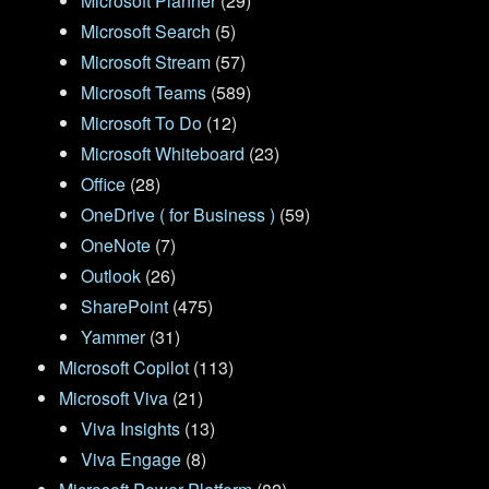
Microsoft Planner
(29)
Microsoft Search
(5)
Microsoft Stream
(57)
Microsoft Teams
(589)
Microsoft To Do
(12)
Microsoft Whiteboard
(23)
Office
(28)
OneDrive ( for Business )
(59)
OneNote
(7)
Outlook
(26)
SharePoint
(475)
Yammer
(31)
Microsoft Copilot
(113)
Microsoft Viva
(21)
Viva Insights
(13)
Viva Engage
(8)