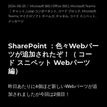
投
カ
2024-06-25
Microsoft 365 ( Office 365 )
,
Microsoft Teams
稿
タ
テ
チャット
,
Loop コンポーネント
,
コード ブロック
,
Microsoft
日:
グ
ゴ
Teams
,
マイクロソフト チームズ
,
チャネル
,
コード スニペット
,
リ
メッセージ
ー
SharePoint ：色々Webパー
ツが追加されたぞ！（ コー
ド スニペット Webパーツ
編）
昨日あたりに4個ほど新しいWebパーツが追
加されましたが今回は2個目！