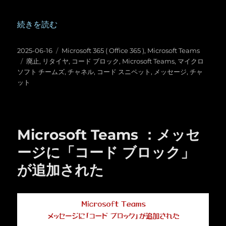
“Microsoft Teams ：「コード スニペット」廃止の予定” の
続きを読む
投
カ
2025-06-16
Microsoft 365 ( Office 365 )
,
Microsoft Teams
稿
タ
テ
廃止
,
リタイヤ
,
コード ブロック
,
Microsoft Teams
,
マイクロ
日:
グ
ゴ
ソフト チームズ
,
チャネル
,
コード スニペット
,
メッセージ
,
チャ
リ
ット
ー
Microsoft Teams ：メッセ
ージに「コード ブロック」
が追加された