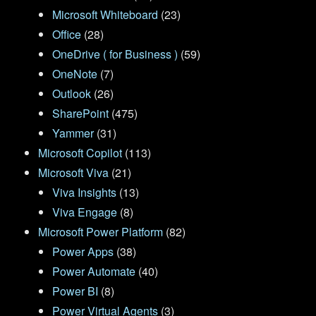
Microsoft Whiteboard
(23)
Office
(28)
OneDrive ( for Business )
(59)
OneNote
(7)
Outlook
(26)
SharePoint
(475)
Yammer
(31)
Microsoft Copilot
(113)
Microsoft Viva
(21)
Viva Insights
(13)
Viva Engage
(8)
Microsoft Power Platform
(82)
Power Apps
(38)
Power Automate
(40)
Power BI
(8)
Power Virtual Agents
(3)