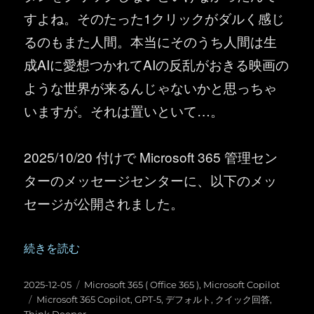
すよね。そのたった1クリックがダルく感じ
るのもまた人間。本当にそのうち人間は生
成AIに愛想つかれてAIの反乱がおきる映画の
ような世界が来るんじゃないかと思っちゃ
いますが。それは置いといて…。
2025/10/20 付けで Microsoft 365 管理セン
ターのメッセージセンターに、以下のメッ
セージが公開されました。
“Microsoft 365 Copilot ：GPT-5 がデフォルトのモデルに
続きを読む
投
カ
2025-12-05
Microsoft 365 ( Office 365 )
,
Microsoft Copilot
稿
タ
テ
Microsoft 365 Copilot
,
GPT-5
,
デフォルト
,
クイック回答
,
日:
グ
ゴ
Think Deeper