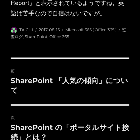
Report」と表示されているようですね。英
語は苦手なので自信はないですが。
投
投
カ
タ
TAICHI
2017-08-15
Microsoft 365 ( Office 365 )
監
稿
稿
テ
グ
査ログ
,
SharePoint
,
Office 365
者
日:
ゴ
リ
ー
投
前
稿
SharePoint 「人気の傾向」につい
前
の
て
ナ
投
ビ
稿:
ゲ
次
SharePoint の「ポータルサイト接
次
ー
の
続」とは？