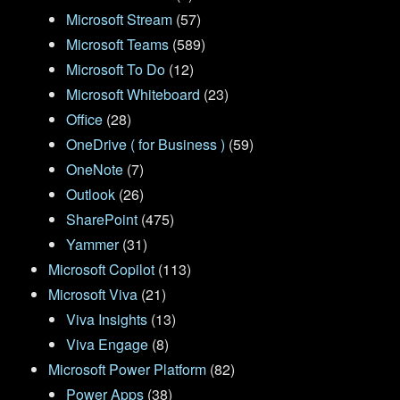
Microsoft Stream
(57)
Microsoft Teams
(589)
Microsoft To Do
(12)
Microsoft Whiteboard
(23)
Office
(28)
OneDrive ( for Business )
(59)
OneNote
(7)
Outlook
(26)
SharePoint
(475)
Yammer
(31)
Microsoft Copilot
(113)
Microsoft Viva
(21)
Viva Insights
(13)
Viva Engage
(8)
Microsoft Power Platform
(82)
Power Apps
(38)