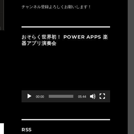
チャンネル登録よろしくお願いします！
おそらく世界初！ POWER APPS 楽
器アプリ演奏会
動
画
プ
レ
ー
ヤ
ー
00:00
05:44
RSS