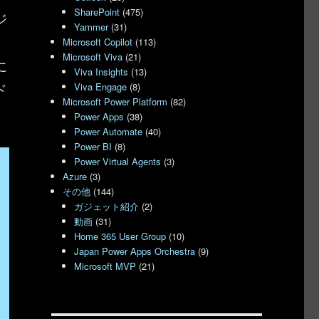
SharePoint
(475)
ジ
Yammer
(31)
、
Microsoft Copilot
(113)
Microsoft Viva
(21)
に
Viva Insights
(13)
ド
Viva Engage
(8)
Microsoft Power Platform
(82)
Power Apps
(38)
Power Automate
(40)
Power BI
(8)
Power Virtual Agents
(3)
Azure
(3)
その他
(144)
ガジェット紹介
(2)
動画
(31)
Home 365 User Group
(10)
Japan Power Apps Orchestra
(9)
Microsoft MVP
(21)