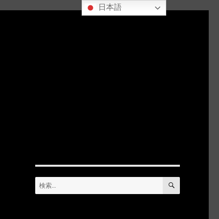
日本語
検
検
索
索: