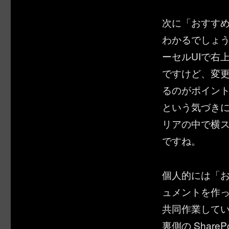
次に「おすす
わかるでしょ
ーセルUIで右
ですけど、変更
るのがポイン
という気づき
リアの中で横
ですね。
個人的には「
ュメントを作って
共同作業している
裏側の Shar