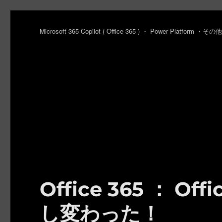
Microsoft 365 Copilot ( Office 365 ) ・ Power Platfo
Office 365 ： O
し変わった！