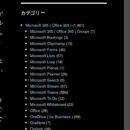
が
カテゴリー
ル
Microsoft 365 ( Office 365 )
(1,461)
ん
Microsoft 365 ( Office 365 ) Groups
(7)
Microsoft Bookings
(3)
い
Microsoft Clipchamp
(13)
Microsoft Forms
(40)
」
Microsoft Lists
(57)
エ
Microsoft Loop
(18)
Microsoft Places
(1)
い
Microsoft Planner
(29)
Microsoft Search
(5)
Microsoft Stream
(57)
Microsoft Teams
(589)
キ
Microsoft To Do
(12)
Microsoft Whiteboard
(23)
で
Office
(28)
OneDrive ( for Business )
(59)
で
OneNote
(7)
こ
Outlook
(26)