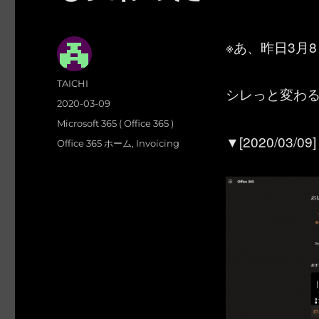
※あ、昨日3月
投
TAICHI
シレっと変わ
稿
投
2020-03-09
者
稿
カ
Microsoft 365 ( Office 365 )
日:
テ
▼[2020/03/09
タ
Office 365 ホーム
,
Invoicing
ゴ
グ
リ
ー