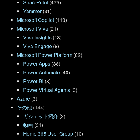
SharePoint
(475)
Yammer
(31)
Microsoft Copilot
(113)
Microsoft Viva
(21)
Viva Insights
(13)
Viva Engage
(8)
Microsoft Power Platform
(82)
Power Apps
(38)
Power Automate
(40)
Power BI
(8)
Power Virtual Agents
(3)
Azure
(3)
その他
(144)
ガジェット紹介
(2)
動画
(31)
Home 365 User Group
(10)