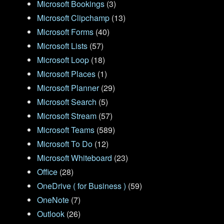
Microsoft Bookings
(3)
Microsoft Clipchamp
(13)
Microsoft Forms
(40)
Microsoft Lists
(57)
Microsoft Loop
(18)
Microsoft Places
(1)
Microsoft Planner
(29)
Microsoft Search
(5)
Microsoft Stream
(57)
Microsoft Teams
(589)
Microsoft To Do
(12)
Microsoft Whiteboard
(23)
Office
(28)
OneDrive ( for Business )
(59)
OneNote
(7)
Outlook
(26)