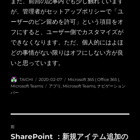
また、前回の記事内でも少し触れています
が、管理者がセットアップポリシーで「ユ
ーザーのピン留めを許可」という項目をオ
フにすると、ユーザー側でカスタマイズが
できなくなります。ただ、個人的にはよほ
どの事情がない限りはオフにしない方が良
いと思っています。
投
投
カ
TAICHI
2020-02-07
Microsoft 365 ( Office 365 )
,
稿
稿
テ
タ
Microsoft Teams
アプリ
,
Microsoft Teams
,
ナビゲーション
者
日:
ゴ
グ
バー
リ
ー
投
前
稿
SharePoint ：新規アイテム追加の
前