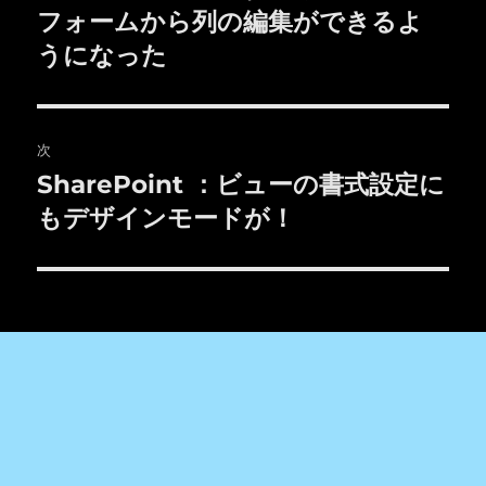
の
フォームから列の編集ができるよ
ナ
投
うになった
ビ
稿:
ゲ
次
ー
SharePoint ：ビューの書式設定に
次
シ
の
もデザインモードが！
投
ョ
稿:
ン