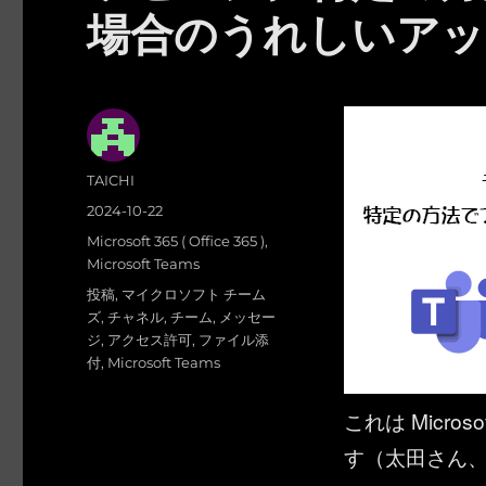
場合のうれしいアッ
投
TAICHI
稿
投
2024-10-22
者
稿
カ
Microsoft 365 ( Office 365 )
,
日:
テ
Microsoft Teams
ゴ
タ
投稿
,
マイクロソフト チーム
リ
グ
ズ
,
チャネル
,
チーム
,
メッセー
ー
ジ
,
アクセス許可
,
ファイル添
付
,
Microsoft Teams
これは Microso
す（太田さん