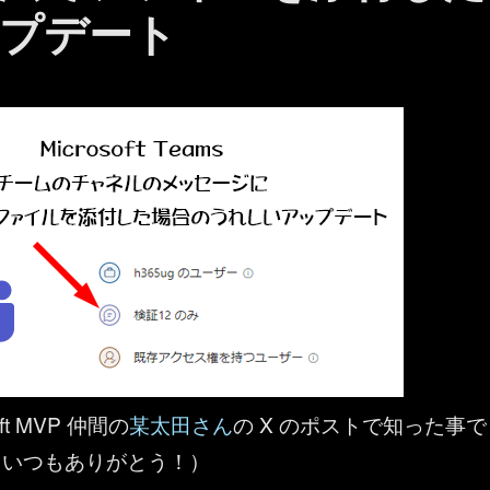
プデート
ft MVP 仲間の
某太田さん
の X のポストで知った事で
、いつもありがとう！）