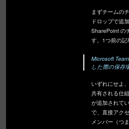
まずチームのチ
ドロップで追
SharePoi
す。1つ前の
Microsof
した際の保存
いずれにせよ、チ
共有される仕組み
が追加されて
で、直接アク
メンバー（つ