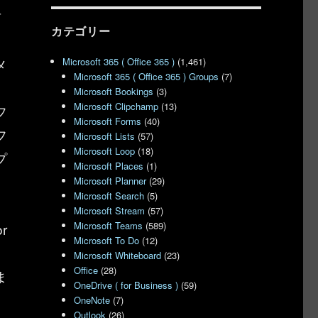
言
カテゴリー
。
メ
Microsoft 365 ( Office 365 )
(1,461)
Microsoft 365 ( Office 365 ) Groups
(7)
Microsoft Bookings
(3)
Microsoft Clipchamp
(13)
フ
Microsoft Forms
(40)
フ
Microsoft Lists
(57)
Microsoft Loop
(18)
プ
Microsoft Places
(1)
Microsoft Planner
(29)
Microsoft Search
(5)
Microsoft Stream
(57)
Microsoft Teams
(589)
r
Microsoft To Do
(12)
Microsoft Whiteboard
(23)
Office
(28)
ま
OneDrive ( for Business )
(59)
OneNote
(7)
Outlook
(26)