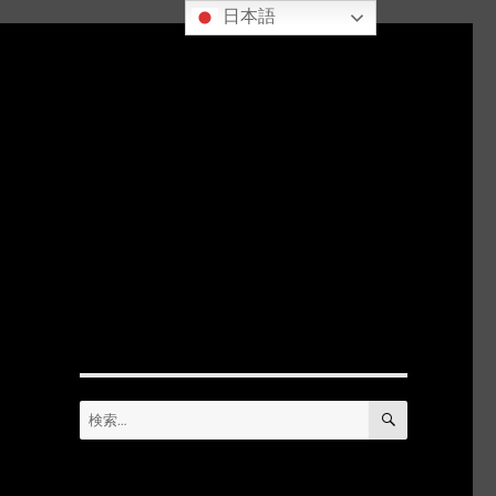
日本語
検
検
索
索: