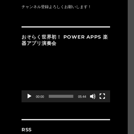
チャンネル登録よろしくお願いします！
おそらく世界初！ POWER APPS 楽
器アプリ演奏会
動
画
プ
レ
ー
ヤ
ー
00:00
05:44
RSS