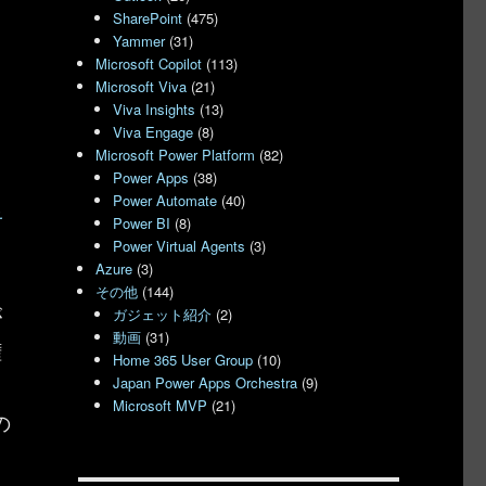
SharePoint
(475)
Yammer
(31)
Microsoft Copilot
(113)
Microsoft Viva
(21)
Viva Insights
(13)
Viva Engage
(8)
。
Microsoft Power Platform
(82)
Power Apps
(38)
Power Automate
(40)
Power BI
(8)
Power Virtual Agents
(3)
Azure
(3)
その他
(144)
が
ガジェット紹介
(2)
動画
(31)
権
Home 365 User Group
(10)
Japan Power Apps Orchestra
(9)
Microsoft MVP
(21)
の