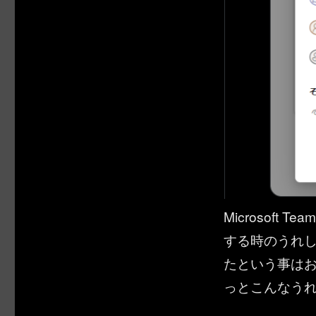
Microsof
する時のうれ
たという事はおそ
っとこんなう