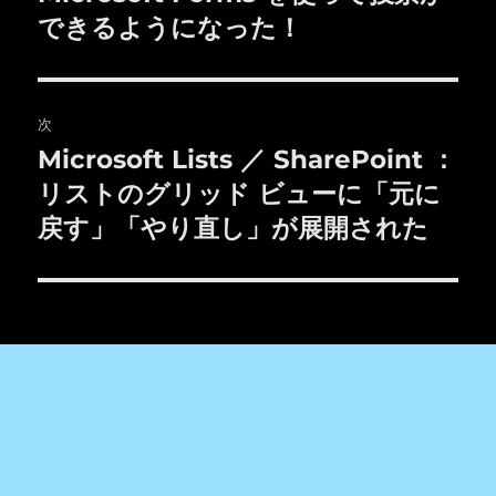
投
できるようになった！
ビ
稿:
ゲ
次
ー
Microsoft Lists ／ SharePoint ：
次
シ
の
リストのグリッド ビューに「元に
投
ョ
戻す」「やり直し」が展開された
稿:
ン