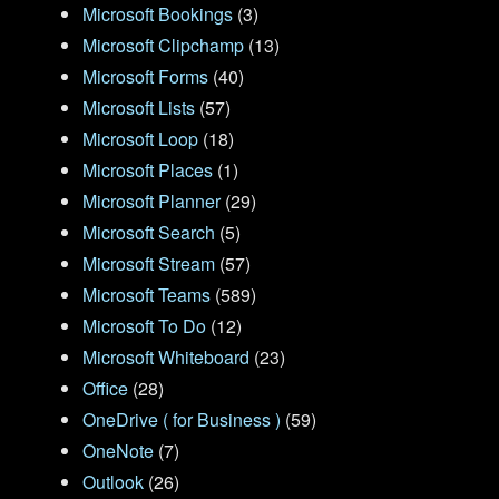
Microsoft Bookings
(3)
Microsoft Clipchamp
(13)
Microsoft Forms
(40)
Microsoft Lists
(57)
Microsoft Loop
(18)
Microsoft Places
(1)
Microsoft Planner
(29)
Microsoft Search
(5)
Microsoft Stream
(57)
Microsoft Teams
(589)
Microsoft To Do
(12)
Microsoft Whiteboard
(23)
Office
(28)
OneDrive ( for Business )
(59)
OneNote
(7)
Outlook
(26)