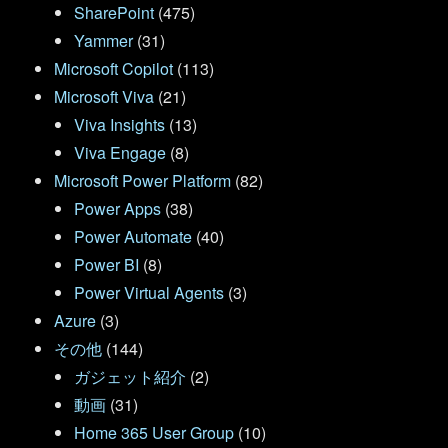
SharePoint
(475)
Yammer
(31)
Microsoft Copilot
(113)
Microsoft Viva
(21)
Viva Insights
(13)
Viva Engage
(8)
Microsoft Power Platform
(82)
Power Apps
(38)
Power Automate
(40)
Power BI
(8)
Power Virtual Agents
(3)
Azure
(3)
その他
(144)
ガジェット紹介
(2)
動画
(31)
Home 365 User Group
(10)