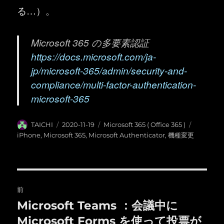
る…）。
Microsoft 365 の多要素認証
https://docs.microsoft.com/ja-
jp/microsoft-365/admin/security-and-
compliance/multi-factor-authentication-
microsoft-365
投
投
カ
タ
TAICHI
2020-11-19
Microsoft 365 ( Office 365 )
稿
稿
テ
グ
iPhone
,
Microsoft 365
,
Microsoft Authenticator
,
機種変更
者
日:
ゴ
リ
ー
投
前
稿
Microsoft Teams ：会議中に
前
の
Microsoft Forms を使って投票が
ナ