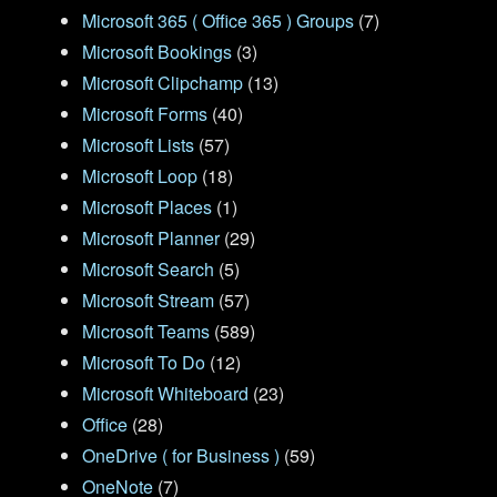
Microsoft 365 ( Office 365 ) Groups
(7)
Microsoft Bookings
(3)
Microsoft Clipchamp
(13)
Microsoft Forms
(40)
Microsoft Lists
(57)
Microsoft Loop
(18)
Microsoft Places
(1)
Microsoft Planner
(29)
Microsoft Search
(5)
Microsoft Stream
(57)
Microsoft Teams
(589)
Microsoft To Do
(12)
Microsoft Whiteboard
(23)
Office
(28)
OneDrive ( for Business )
(59)
OneNote
(7)