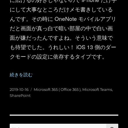
にして大事なところだけメモ書きしている
んです。その時に OneNote モバイルアプリ
だと画面が真っ白で暗い部屋の中で白い画
面が嫌だったんですよね。そういう意味で
も待望でした。うれしい！ iOS 13 側のダー
クモードの設定に依存するタイプです。
“Office 365 ：最近の色々（ダークモード、 SharePoi
続きを読む
投
カ
2019-10-16
Microsoft 365 ( Office 365 )
,
Microsoft Teams
,
稿
テ
SharePoint
日:
ゴ
リ
ー
検
検