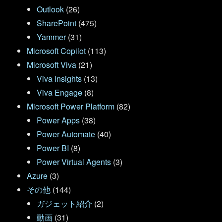
Outlook
(26)
SharePoint
(475)
Yammer
(31)
Microsoft Copilot
(113)
Microsoft Viva
(21)
Viva Insights
(13)
Viva Engage
(8)
Microsoft Power Platform
(82)
Power Apps
(38)
Power Automate
(40)
Power BI
(8)
Power Virtual Agents
(3)
Azure
(3)
その他
(144)
ガジェット紹介
(2)
動画
(31)