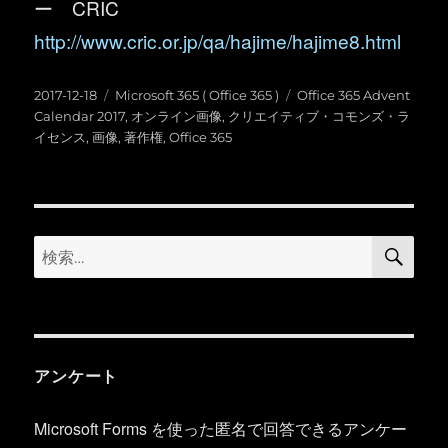
ー CRIC
http://www.cric.or.jp/qa/hajime/hajime8.html
投
カ
タ
2017-12-18
Microsoft 365 ( Office 365 )
Office 365 Advent
稿
テ
グ
Calendar 2017
,
オンライン画像
,
クリエイティブ・コモンズ・ラ
日:
ゴ
イセンス
,
画像
,
著作権
,
Office 365
リ
ー
検
検
索
索:
アンケート
Microsoft Forms を使った匿名で回答できるアンケー