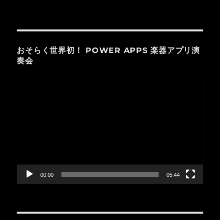
おそらく世界初！ POWER APPS 楽器アプリ演
奏会
動
画
プ
レ
ー
ヤ
ー
00:00
05:44