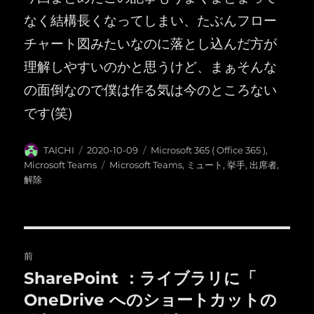
なく結構長くなってしまい、たぶんフロー
チャート図みたいなのに落とし込んだ方が
理解しやすいのかと思うけど、まぁそんな
の面倒なので僕は作る気は今のところない
です(笑)
投
投
カ
TAICHI
2020-10-09
Microsoft 365 ( Office 365 )
,
稿
稿
テ
タ
Microsoft Teams
Microsoft Teams
,
ミュート
,
挙手
,
出席者
,
者
日:
ゴ
グ
解除
リ
ー
投
前
稿
SharePoint ：ライブラリに「
前
の
OneDrive へのショートカットの
ナ