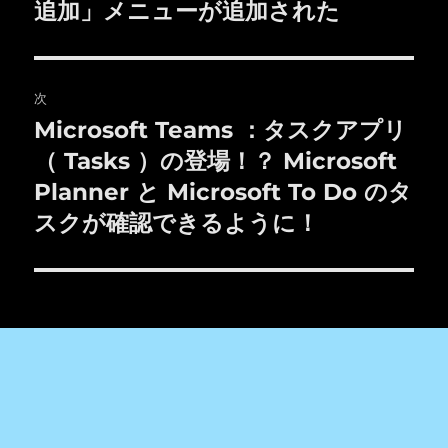
投
追加」メニューが追加された
ビ
稿:
ゲ
次
ー
Microsoft Teams ：タスクアプリ
次
シ
の
（ Tasks ）の登場！？ Microsoft
投
ョ
Planner と Microsoft To Do のタ
稿:
スクが確認できるように！
ン