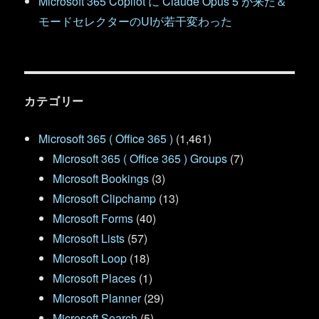
Microsoft 365 Copilot に Claude Opus 5 が来た＆
モードセレクターのUIが若干変わった
カテゴリー
Microsoft 365 ( Office 365 )
(1,461)
Microsoft 365 ( Office 365 ) Groups
(7)
Microsoft Bookings
(3)
Microsoft Clipchamp
(13)
Microsoft Forms
(40)
Microsoft Lists
(57)
Microsoft Loop
(18)
Microsoft Places
(1)
Microsoft Planner
(29)
Microsoft Search
(5)