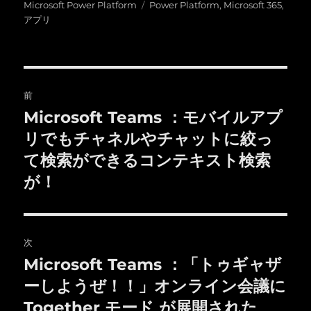
稿
稿
テ
タ
Microsoft Power Platform
Power Platform
,
Microsoft 365
,
者
日:
ゴ
グ
アプリ
リ
ー
投
前
稿
Microsoft Teams ：モバイルアプ
前
の
リでもチャネルやチャットに絞っ
ナ
投
て検索ができるコンテキスト検索
ビ
稿:
が！
ゲ
ー
次
シ
Microsoft Teams ：「トゥギャザ
次
ョ
の
ーしようぜ！！」オンライン会議に
投
Together モード が展開された