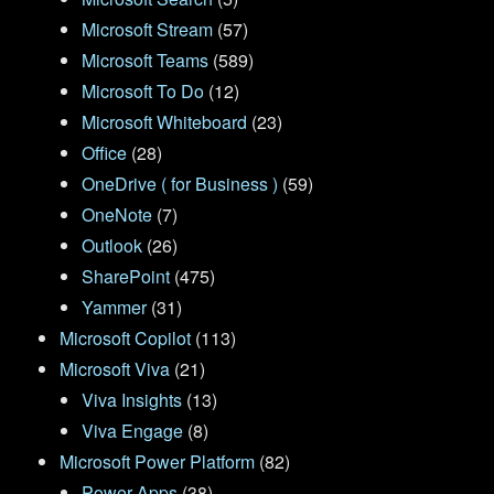
Microsoft Stream
(57)
Microsoft Teams
(589)
Microsoft To Do
(12)
Microsoft Whiteboard
(23)
Office
(28)
OneDrive ( for Business )
(59)
OneNote
(7)
Outlook
(26)
SharePoint
(475)
Yammer
(31)
Microsoft Copilot
(113)
Microsoft Viva
(21)
Viva Insights
(13)
Viva Engage
(8)
Microsoft Power Platform
(82)
Power Apps
(38)