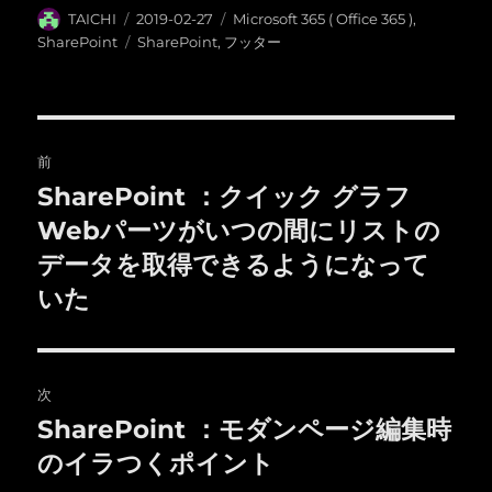
投
投
カ
TAICHI
2019-02-27
Microsoft 365 ( Office 365 )
,
稿
稿
テ
タ
SharePoint
SharePoint
,
フッター
者
日:
ゴ
グ
リ
ー
投
前
稿
SharePoint ：クイック グラフ
前
の
Webパーツがいつの間にリストの
ナ
投
データを取得できるようになって
ビ
稿:
いた
ゲ
ー
次
シ
SharePoint ：モダンページ編集時
次
ョ
の
のイラつくポイント
投