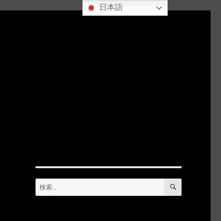
日本語
検
検
索
索: