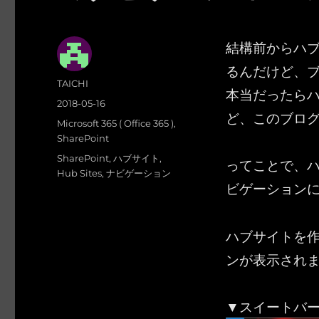
結構前からハ
るんだけど、
投
TAICHI
本当だったら
稿
投
2018-05-16
者
ど、このブログ
稿
カ
Microsoft 365 ( Office 365 )
,
日:
テ
SharePoint
ゴ
タ
SharePoint
,
ハブサイト
,
ってことで、
リ
グ
Hub Sites
,
ナビゲーション
ー
ビゲーション
ハブサイトを
ンが表示され
▼スイートバ