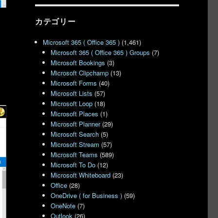
カテゴリー
Microsoft 365 ( Office 365 )
(1,461)
Microsoft 365 ( Office 365 ) Groups
(7)
Microsoft Bookings
(3)
Microsoft Clipchamp
(13)
Microsoft Forms
(40)
Microsoft Lists
(57)
Microsoft Loop
(18)
Microsoft Places
(1)
Microsoft Planner
(29)
Microsoft Search
(5)
Microsoft Stream
(57)
Microsoft Teams
(589)
Microsoft To Do
(12)
Microsoft Whiteboard
(23)
Office
(28)
OneDrive ( for Business )
(59)
OneNote
(7)
Outlook
(26)