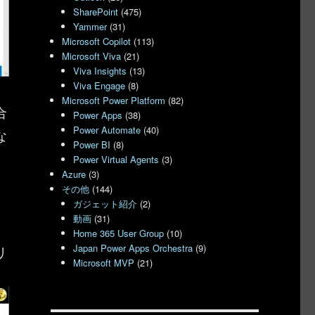
SharePoint
(475)
Yammer
(31)
Microsoft Copilot
(113)
Microsoft Viva
(21)
Viva Insights
(13)
Viva Engage
(8)
Microsoft Power Platform
(82)
合
Power Apps
(38)
Power Automate
(40)
な
Power BI
(8)
Power Virtual Agents
(3)
Azure
(3)
ま
その他
(144)
ガジェット紹介
(2)
動画
(31)
Home 365 User Group
(10)
Japan Power Apps Orchestra
(9)
リ
Microsoft MVP
(21)