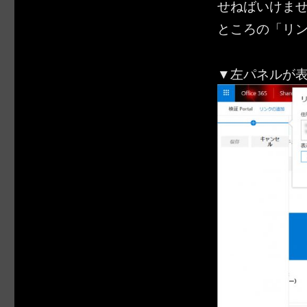
せねばいけま
ところの「リ
▼左パネルが