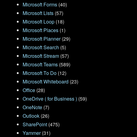
Microsoft Forms
(40)
Microsoft Lists
(57)
Microsoft Loop
(18)
Microsoft Places
(1)
Microsoft Planner
(29)
Microsoft Search
(5)
Microsoft Stream
(57)
Microsoft Teams
(589)
Microsoft To Do
(12)
Microsoft Whiteboard
(23)
Office
(28)
OneDrive ( for Business )
(59)
OneNote
(7)
Outlook
(26)
SharePoint
(475)
Yammer
(31)