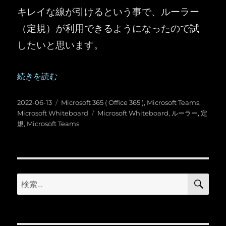
キレイな線が引けるという事で、ルーラー
（定規）が利用できるようになったので試
したいと思います。
“Microsoft Whiteboard ：ルーラー（定規）が使えるよう
続きを読む
投
カ
2022-06-13
Microsoft 365 ( Office 365 )
,
Microsoft Teams
,
稿
テ
タ
Microsoft Whiteboard
Microsoft Whiteboard
,
ルーラー
,
定
日:
ゴ
グ
規
,
Microsoft Teams
リ
ー
検
検
索
索: