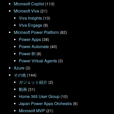
Microsoft Copilot
(113)
Microsoft Viva
(21)
Viva Insights
(13)
Viva Engage
(8)
Microsoft Power Platform
(82)
Power Apps
(38)
Power Automate
(40)
Power BI
(8)
Power Virtual Agents
(3)
Azure
(3)
その他
(144)
ガジェット紹介
(2)
動画
(31)
Home 365 User Group
(10)
Japan Power Apps Orchestra
(9)
Microsoft MVP
(21)