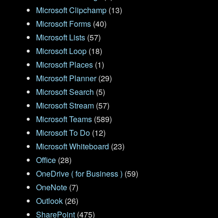
Microsoft Clipchamp
(13)
Microsoft Forms
(40)
Microsoft Lists
(57)
Microsoft Loop
(18)
Microsoft Places
(1)
Microsoft Planner
(29)
Microsoft Search
(5)
Microsoft Stream
(57)
Microsoft Teams
(589)
Microsoft To Do
(12)
Microsoft Whiteboard
(23)
Office
(28)
OneDrive ( for Business )
(59)
OneNote
(7)
Outlook
(26)
SharePoint
(475)