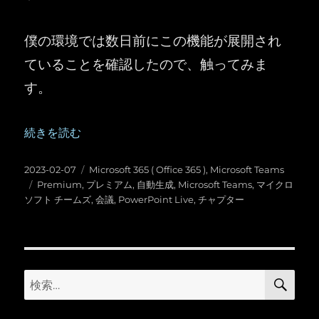
僕の環境では数日前にこの機能が展開され
ていることを確認したので、触ってみま
す。
“Microsoft Teams ：会議の録画から PowerPoint Liv
続きを読む
投
カ
2023-02-07
Microsoft 365 ( Office 365 )
,
Microsoft Teams
稿
タ
テ
Premium
,
プレミアム
,
自動生成
,
Microsoft Teams
,
マイクロ
日:
グ
ゴ
ソフト チームズ
,
会議
,
PowerPoint Live
,
チャプター
リ
ー
検
検
索
索: