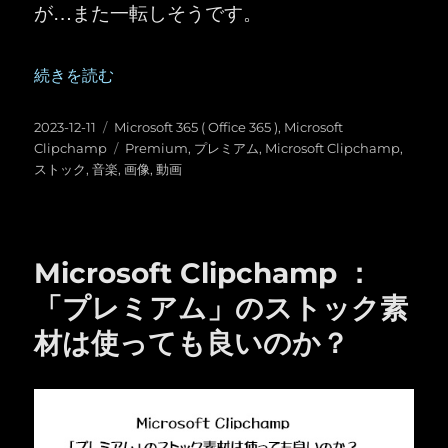
が…また一転しそうです。
“Microsoft Clipchamp ：プレミアムプランの登
続きを読む
投
カ
2023-12-11
Microsoft 365 ( Office 365 )
,
Microsoft
稿
テ
タ
Clipchamp
Premium
,
プレミアム
,
Microsoft Clipchamp
,
日:
ゴ
グ
ストック
,
音楽
,
画像
,
動画
リ
ー
Microsoft Clipchamp ：
「プレミアム」のストック素
材は使っても良いのか？