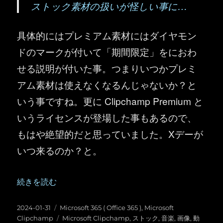
ストック素材の扱いが怪しい事に…
具体的にはプレミアム素材にはダイヤモン
ドのマークが付いて「期間限定」をにおわ
せる説明が付いた事。つまりいつかプレミ
アム素材は使えなくなるんじゃないか？と
いう事ですね。更に Clipchamp Premium と
いうライセンスが登場した事もあるので、
もはや絶望的だと思っていました。Xデーが
いつ来るのか？と。
“Microsoft Clipchamp ：【悲報】ついに「プレミ
続きを読む
投
カ
2024-01-31
Microsoft 365 ( Office 365 )
,
Microsoft
稿
テ
タ
Clipchamp
Microsoft Clipchamp
,
ストック
,
音楽
,
画像
,
動