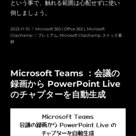
という事で、触れる範囲は心配せずに使い
倒しましょう。
投
カ
2023-11-10
Microsoft 365 ( Office 365 )
,
Microsoft
稿
テ
タ
Clipchamp
プレミアム
,
Microsoft Clipchamp
,
ストック素
日:
ゴ
グ
材
リ
ー
Microsoft Teams ：会議の
録画から PowerPoint Live
のチャプターを自動生成