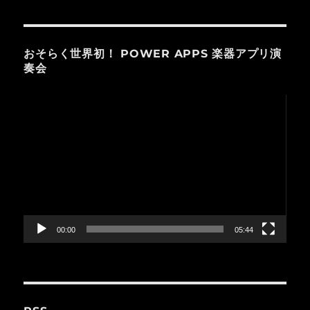
おそらく世界初！ POWER APPS 楽器アプリ演
奏会
動
画
プ
レ
ー
ヤ
ー
00:00
05:44