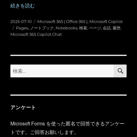
“Microsoft 365 Copilot Chat の会話履歴と検索” の
続きを読む
投
カ
2025-07-10
Microsoft 365 ( Office 365 )
,
Microsoft Copilot
稿
タ
テ
Pages
,
ノートブック
,
Notebooks
,
検索
,
ページ
,
会話
,
履歴
,
日:
グ
ゴ
Microsoft 365 Copilot Chat
リ
ー
検
検
索
索:
アンケート
Microsoft Forms を使った匿名で回答できるアンケー
トです。ご回答お願いします。