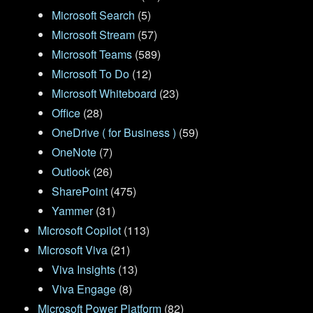
Microsoft Search
(5)
Microsoft Stream
(57)
Microsoft Teams
(589)
Microsoft To Do
(12)
Microsoft Whiteboard
(23)
Office
(28)
OneDrive ( for Business )
(59)
OneNote
(7)
Outlook
(26)
SharePoint
(475)
Yammer
(31)
Microsoft Copilot
(113)
Microsoft Viva
(21)
Viva Insights
(13)
Viva Engage
(8)
Microsoft Power Platform
(82)