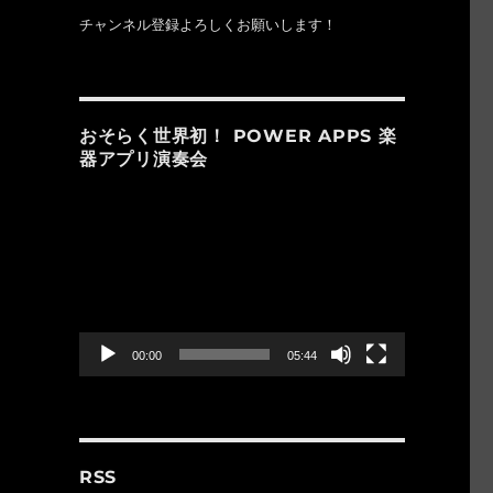
チャンネル登録よろしくお願いします！
おそらく世界初！ POWER APPS 楽
器アプリ演奏会
動
画
プ
レ
ー
ヤ
ー
00:00
05:44
RSS