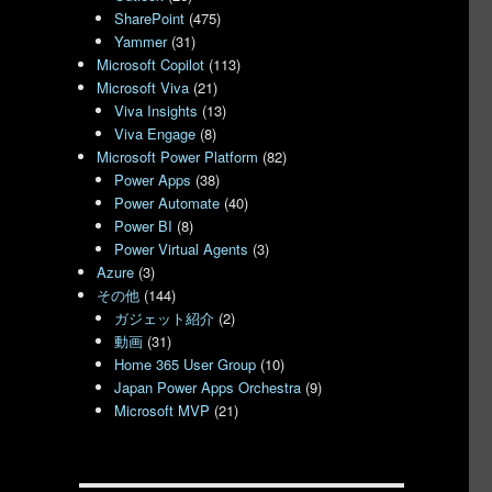
SharePoint
(475)
Yammer
(31)
Microsoft Copilot
(113)
Microsoft Viva
(21)
Viva Insights
(13)
Viva Engage
(8)
Microsoft Power Platform
(82)
Power Apps
(38)
Power Automate
(40)
Power BI
(8)
Power Virtual Agents
(3)
Azure
(3)
その他
(144)
ガジェット紹介
(2)
動画
(31)
Home 365 User Group
(10)
Japan Power Apps Orchestra
(9)
Microsoft MVP
(21)