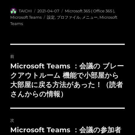
投
投
カ
TAICHI
2021-04-07
Microsoft 365 ( Office 365 )
,
稿
稿
テ
タ
Microsoft Teams
設定
,
プロファイル
,
メニュー
,
Microsoft
者
日:
ゴ
グ
Teams
リ
ー
投
前
稿
Microsoft Teams ：会議の ブレー
前
の
クアウトルーム 機能で小部屋から
ナ
投
大部屋に戻る方法があった！（読者
ビ
稿:
さんからの情報）
ゲ
ー
次
シ
Microsoft Teams ：会議の参加者
次