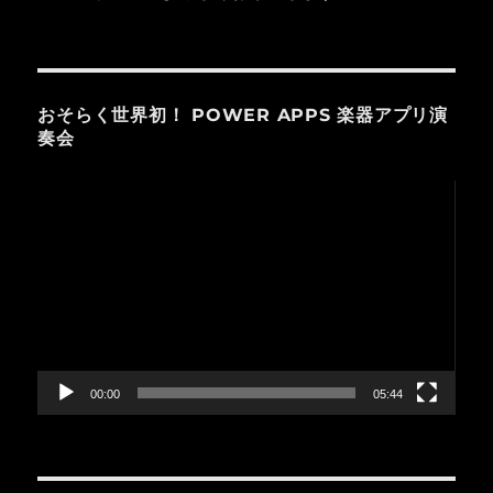
おそらく世界初！ POWER APPS 楽器アプリ演
奏会
動
画
プ
レ
ー
ヤ
ー
00:00
05:44