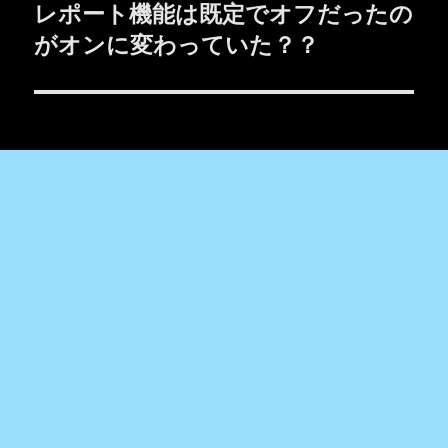
ョ
の
レポート機能は既定でオフだったの
投
がオンに変わっていた？？
ン
稿: