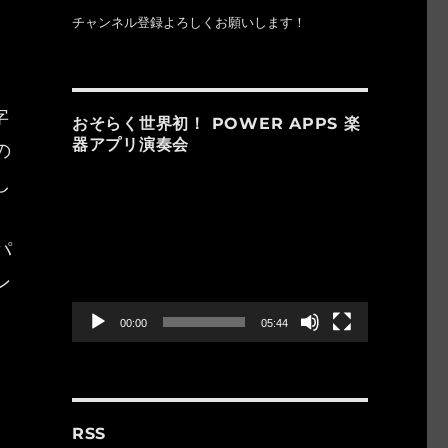
チャンネル登録よろしくお願いします！
う
字
おそらく世界初！ POWER APPS 楽
器アプリ演奏会
の
し
動
画
プ
パ
レ
ー
ン
ヤ
ー
00:00
05:44
RSS