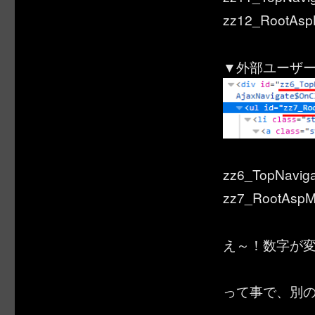
zz12_RootAs
▼外部ユーザ
zz6_TopNavig
zz7_RootAsp
え～！数字が
って事で、別の