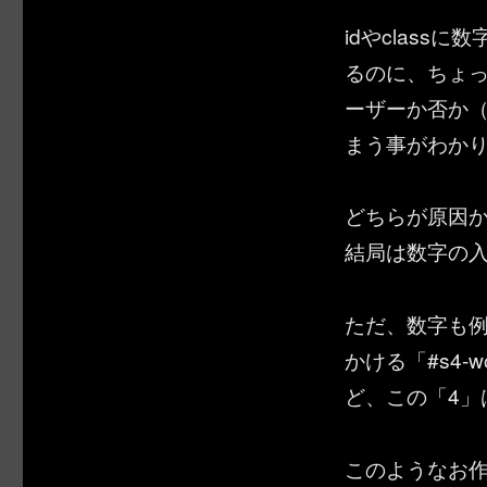
idやclas
るのに、ちょ
ーザーか否か
まう事がわか
どちらが原因
結局は数字の入
ただ、数字も例外
かける「#s4-
ど、この「4」
このようなお