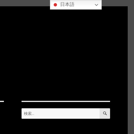
日本語
検
検
索
索: