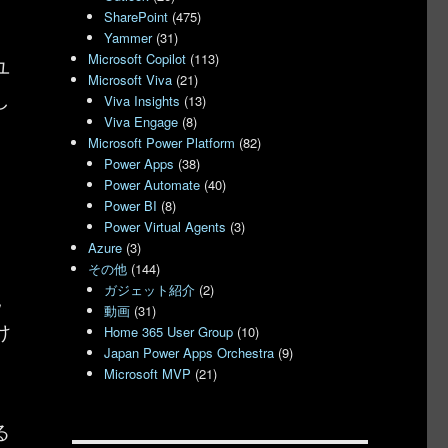
SharePoint
(475)
Yammer
(31)
Microsoft Copilot
(113)
ユ
Microsoft Viva
(21)
し
Viva Insights
(13)
Viva Engage
(8)
Microsoft Power Platform
(82)
Power Apps
(38)
Power Automate
(40)
、
Power BI
(8)
Power Virtual Agents
(3)
Azure
(3)
その他
(144)
ガジェット紹介
(2)
見
動画
(31)
け
Home 365 User Group
(10)
Japan Power Apps Orchestra
(9)
Microsoft MVP
(21)
る