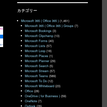
カテゴリー
Microsoft 365 ( Office 365 )
(1,461)
Microsoft 365 ( Office 365 ) Groups
(7)
Microsoft Bookings
(3)
Microsoft Clipchamp
(13)
Microsoft Forms
(40)
Microsoft Lists
(57)
Microsoft Loop
(18)
Microsoft Places
(1)
Microsoft Planner
(29)
Microsoft Search
(5)
Microsoft Stream
(57)
Microsoft Teams
(589)
Microsoft To Do
(12)
Microsoft Whiteboard
(23)
Office
(28)
OneDrive ( for Business )
(59)
OneNote
(7)
Outlook
(26)