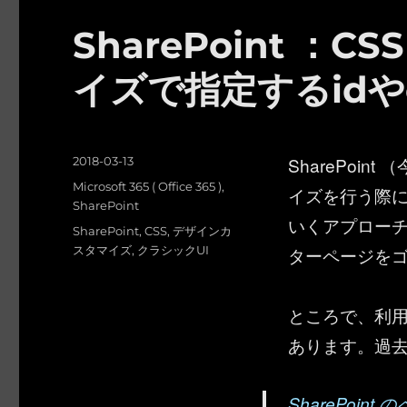
SharePoint 
イズで指定するidや
投
SharePoi
2018-03-13
稿
カ
Microsoft 365 ( Office 365 )
,
イズを行う際に
日:
テ
SharePoint
いくアプローチがあ
ゴ
タ
SharePoint
,
CSS
,
デザインカ
リ
グ
スタマイズ
,
クラシックUI
ターページを
ー
ところで、利用
あります。過
SharePoi