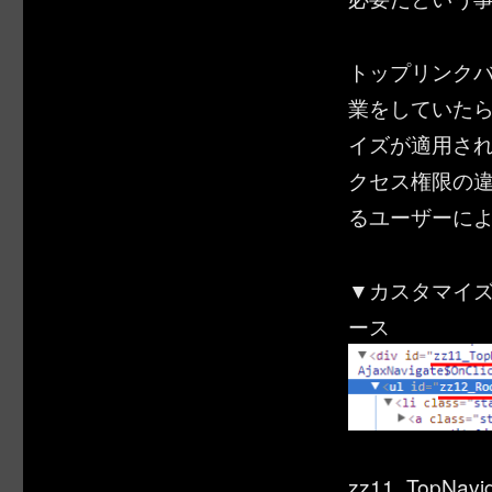
トップリンク
業をしていた
イズが適用さ
クセス権限の
るユーザーによ
▼カスタマイ
ース
zz11_TopNavi