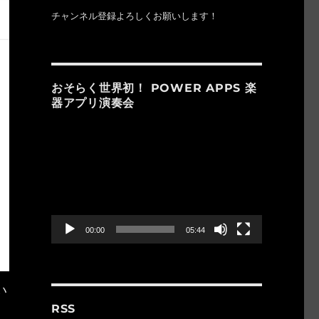
チャンネル登録よろしくお願いします！
おそらく世界初！ POWER APPS 楽
器アプリ演奏会
動
画
プ
レ
ー
ヤ
ー
00:00
05:44
い
RSS
さ