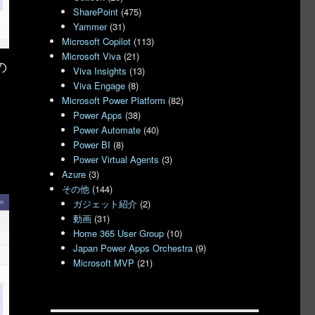
SharePoint
(475)
Yammer
(31)
Microsoft Copilot
(113)
Microsoft Viva
(21)
の
Viva Insights
(13)
Viva Engage
(8)
っ
Microsoft Power Platform
(82)
Power Apps
(38)
Power Automate
(40)
Power BI
(8)
Power Virtual Agents
(3)
Azure
(3)
その他
(144)
ガジェット紹介
(2)
動画
(31)
Home 365 User Group
(10)
Japan Power Apps Orchestra
(9)
Microsoft MVP
(21)