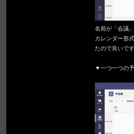
名前が「会議
カレンダー形
たので良いで
▼一つ一つの