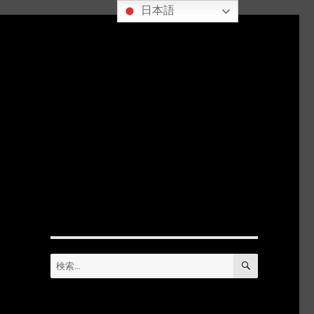
日本語
検
検
索
索: