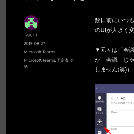
数日前にいつもの
のUIが大きく
投
TAICHI
稿
投
2019-08-27
者
▼元々は「会
稿
カ
Microsoft Teams
日:
が「会議」じ
テ
タ
Microsoft Teams
,
予定表
,
会
ゴ
グ
議
しません(笑)）
リ
ー