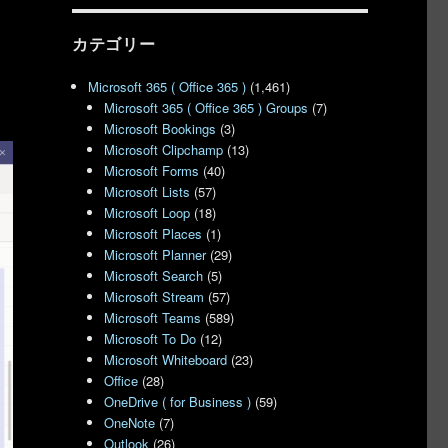
カテゴリー
Microsoft 365 ( Office 365 )
(1,461)
Microsoft 365 ( Office 365 ) Groups
(7)
Microsoft Bookings
(3)
Microsoft Clipchamp
(13)
Microsoft Forms
(40)
Microsoft Lists
(57)
Microsoft Loop
(18)
Microsoft Places
(1)
Microsoft Planner
(29)
Microsoft Search
(5)
Microsoft Stream
(57)
Microsoft Teams
(589)
Microsoft To Do
(12)
Microsoft Whiteboard
(23)
Office
(28)
OneDrive ( for Business )
(59)
OneNote
(7)
Outlook
(26)