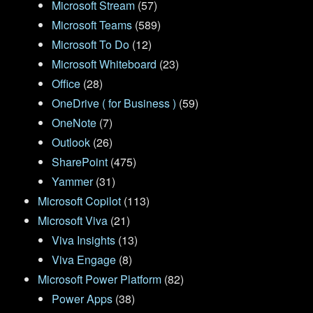
Microsoft Stream
(57)
Microsoft Teams
(589)
Microsoft To Do
(12)
Microsoft Whiteboard
(23)
Office
(28)
OneDrive ( for Business )
(59)
OneNote
(7)
Outlook
(26)
SharePoint
(475)
Yammer
(31)
Microsoft Copilot
(113)
Microsoft Viva
(21)
Viva Insights
(13)
Viva Engage
(8)
Microsoft Power Platform
(82)
Power Apps
(38)