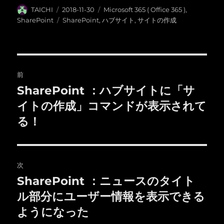
投
投
カ
TAICHI
2018-11-30
Microsoft 365 ( Office 365 )
,
稿
稿
テ
タ
SharePoint
SharePoint
,
ハブサイト
,
サイトの作成
者
日:
ゴ
グ
リ
ー
投
前
稿
SharePoint ：ハブサイトに「サ
前
の
イトの作成」コマンドが表示されて
ナ
投
る！
ビ
稿:
ゲ
次
ー
SharePoint ：ニュースのタイト
次
シ
の
ル部分にユーザー情報を表示できる
投
ョ
ようになった
稿: