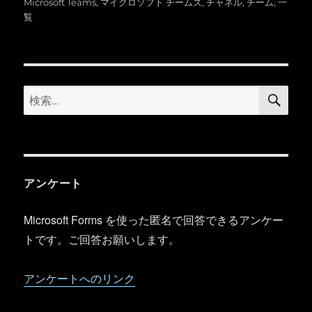
稿
テ
グ
Microsoft Teams
,
マイクロソフト チームズ
,
チャネル
,
チーム
,
一
日:
ゴ
覧
リ
ー
検
検
索
索:
アンケート
Microsoft Forms を使った匿名で回答できるアンケー
トです。ご回答お願いします。
アンケートへのリンク