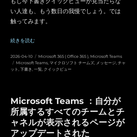
もし今下書きクイックビューが見当たらな
い人達も、もう数日の我慢でしょう。では
触ってみます。
“Microsoft Teams ：「下書き」クイックビューの登場” の
続きを読む
投
カ
2026-04-10
Microsoft 365 ( Office 365 )
,
Microsoft Teams
稿
タ
テ
Microsoft Teams
,
マイクロソフト チームズ
,
メッセージ
,
チャ
日:
グ
ゴ
ット
,
下書き
,
一覧
,
クイックビュー
リ
ー
Microsoft Teams ：自分が
所属するすべてのチームとチ
ャネルが表示されるページが
アップデートされた