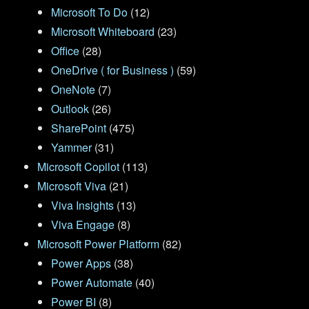
Microsoft To Do
(12)
Microsoft Whiteboard
(23)
Office
(28)
OneDrive ( for Business )
(59)
OneNote
(7)
Outlook
(26)
SharePoint
(475)
Yammer
(31)
Microsoft Copilot
(113)
Microsoft Viva
(21)
Viva Insights
(13)
Viva Engage
(8)
Microsoft Power Platform
(82)
Power Apps
(38)
Power Automate
(40)
Power BI
(8)